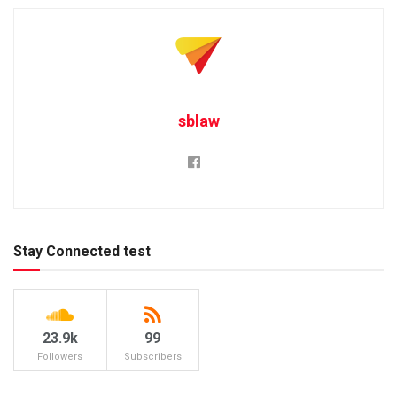
sblaw
Stay Connected test
23.9k
99
Followers
Subscribers