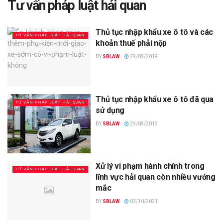
Tư vấn pháp luật hải quan
Thủ tục nhập khẩu xe ô tô và các
TƯ VẤN PHÁP LUẬT HẢI QUAN
khoản thuế phải nộp
BY
SBLAW
29/08/2019
Thủ tục nhập khẩu xe ô tô đã qua
TƯ VẤN PHÁP LUẬT HẢI QUAN
sử dụng
BY
SBLAW
29/08/2019
Xử lý vi phạm hành chính trong
TƯ VẤN PHÁP LUẬT HẢI QUAN
lĩnh vực hải quan còn nhiều vướng
mắc
BY
SBLAW
03/10/2021