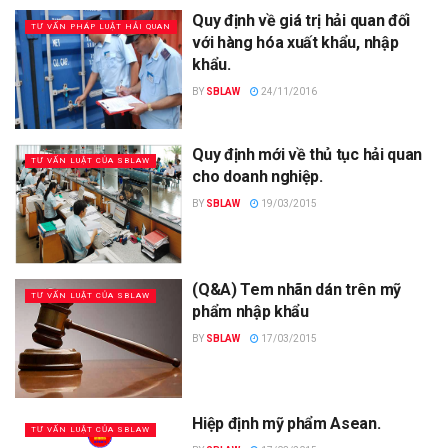
Quy định về giá trị hải quan đối
TƯ VẤN PHÁP LUẬT HẢI QUAN
với hàng hóa xuất khẩu, nhập
khẩu.
BY
SBLAW
24/11/2016
Quy định mới về thủ tục hải quan
TƯ VẤN LUẬT CỦA SBLAW
cho doanh nghiệp.
BY
SBLAW
19/03/2015
(Q&A) Tem nhãn dán trên mỹ
TƯ VẤN LUẬT CỦA SBLAW
phẩm nhập khẩu
BY
SBLAW
17/03/2015
Hiệp định mỹ phẩm Asean.
TƯ VẤN LUẬT CỦA SBLAW