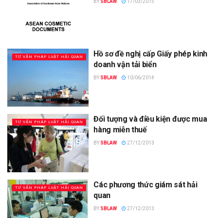
BY
SBLAW
17/03/2015
Hồ sơ đề nghị cấp Giấy phép kinh
TƯ VẤN PHÁP LUẬT HẢI QUAN
doanh vận tải biển
BY
SBLAW
10/06/2014
Đối tượng và điều kiện được mua
TƯ VẤN PHÁP LUẬT HẢI QUAN
hàng miễn thuế
BY
SBLAW
27/12/2013
Các phương thức giám sát hải
TƯ VẤN PHÁP LUẬT HẢI QUAN
quan
BY
SBLAW
27/12/2013