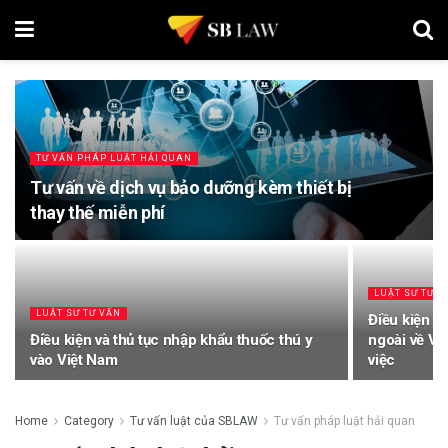
TƯ VẤN PHÁP LUẬT HẢI QUAN
Tư vấn về dịch vụ bảo dưỡng kèm thiết bị
thay thế miễn phí
LUẬT SƯ TƯ V
LUẬT SƯ TƯ VẤN
Điều kiện v
Điều kiện và thủ tục nhập khẩu thuốc thú y
ngoài về Vi
vào Việt Nam
việc
Home
Category
Tư vấn luật của SBLAW
Tư vấn pháp luật hải quan