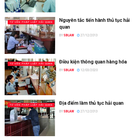
Nguyên tắc tiến hành thủ tục hải
TƯ VẤN PHÁP LUẬT HẢI QUAN
quan
BY
SBLAW
27/12/2013
Điều kiện thông quan hàng hóa
TƯ VẤN PHÁP LUẬT HẢI QUAN
BY
SBLAW
12/03/2020
Địa điểm làm thủ tục hải quan
TƯ VẤN PHÁP LUẬT HẢI QUAN
BY
SBLAW
27/12/2013