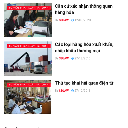
Căn cứ xác nhận thông quan
TƯ VẤN PHÁP LUẬT HẢI QUAN
hàng hóa
BY
SBLAW
12/03/2020
Các loại hàng hóa xuất khẩu,
TƯ VẤN PHÁP LUẬT HẢI QUAN
nhập khẩu thương mại
BY
SBLAW
27/12/2013
Thủ tục khai hải quan điện tử
TƯ VẤN PHÁP LUẬT HẢI QUAN
BY
SBLAW
27/12/2013