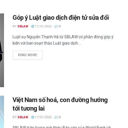
Góp ý Luật giao dịch điện tử sửa đổi
BY
SBLAW
17/01/2025
0
Luật sư Nguyễn Thanh Hà từ SBLAW có phần đóng góp ý
kiến với ban soạn thảo Luật giao dịch...
READ MORE
Việt Nam số hoá, con đường hướng
tới tương lai
BY
SBLAW
17/01/2025
0
SBLAW trân trọng giới thiệu Báo cáo của World Bank về