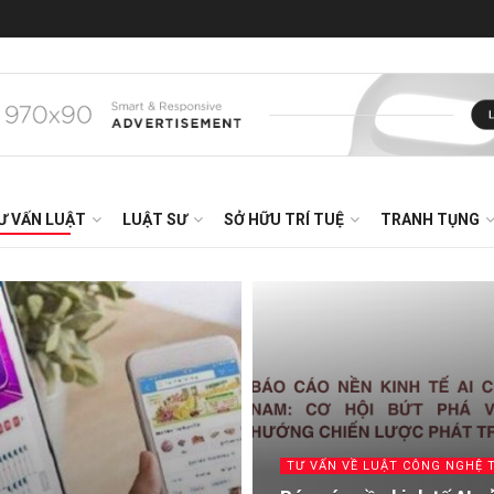
Ư VẤN LUẬT
LUẬT SƯ
SỞ HỮU TRÍ TUỆ
TRANH TỤNG
TƯ VẤN VỀ LUẬT CÔNG NGHỆ 