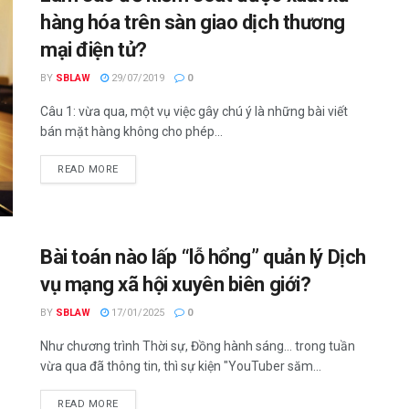
hàng hóa trên sàn giao dịch thương
mại điện tử?
BY
SBLAW
29/07/2019
0
Câu 1: vừa qua, một vụ việc gây chú ý là những bài viết
bán mặt hàng không cho phép...
READ MORE
Bài toán nào lấp “lỗ hổng” quản lý Dịch
vụ mạng xã hội xuyên biên giới?
BY
SBLAW
17/01/2025
0
Như chương trình Thời sự, Đồng hành sáng… trong tuần
vừa qua đã thông tin, thì sự kiện "YouTuber săm...
READ MORE