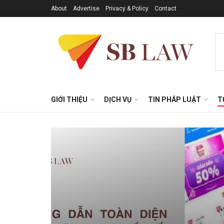
About
Advertise
Privacy & Policy
Contact
GIỚI THIỆU
DỊCH VỤ
TIN PHÁP LUẬT
T