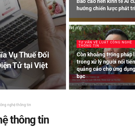
Báo cáo nền kinh tế AI c
hướng chiến lược phát tr
TƯ VẤN VỀ LUẬT CÔNG NGHỆ
THÔNG TIN
ĩa Vụ Thuế Đối
Còn khoảng trống pháp l
trong xử lý người nổi tiế
ện Tử tại Việt
quảng cáo cho ứng dụng
bạc
Công nghệ thông tin
ệ thông tin