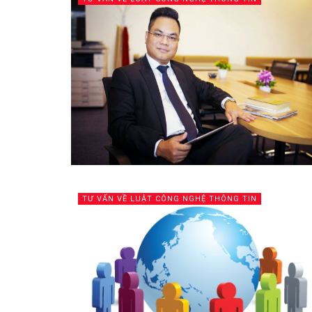
TƯ VẤN VỀ LUẬT CÔNG NGHỆ THÔNG TIN