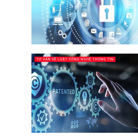
TƯ VẤN VỀ LUẬT CÔNG NGHỆ THÔNG TIN