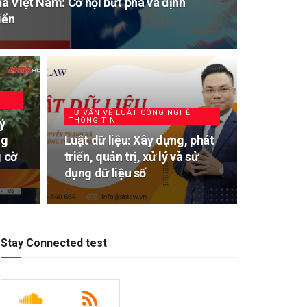
ủa Việt Nam: Cơ hội bứt phá và định
iển
TƯ VẤN VỀ LUẬT CÔNG NGHỆ
THÔNG TIN
ý
ng
Luật dữ liệu: Xây dựng, phát
 cờ
triển, quản trị, xử lý và sử
dụng dữ liệu số
Stay Connected test