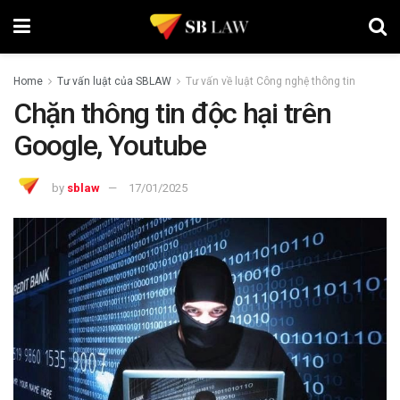
Home
Tư vấn luật của SBLAW
Tư vấn về luật Công nghệ thông tin
Chặn thông tin độc hại trên
Google, Youtube
by
sblaw
17/01/2025