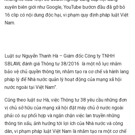
xuyên biên giới như Google, YouTube bướcn đầu đã gỡ bỏ
16 clip có nội dung độc hại, vi phạm quy định pháp luật Việt
Nam.
Firewall Cisco
| |
Juniper switch
|
Router cisco
|
thiết bị
mạng cisco
|
thiết bị chống sét
|
Bộ lưu điện UPS
Luật sư Nguyễn Thanh Hà – Giám đốc Công ty TNHH
SBLAW, đánh giá Thông tư 38/2016 là một nỗ lực nhằm
bảo vệ chủ quyền thông tin, nhằm tạo ra cơ chế và hành lang
pháp lý để Nhà nước quản lý hoạt động của mạng xã hội
nước ngoài tại Việt Nam”.
Cũng theo luật sư Hà, việc Thông tư 38 yêu cầu những đơn
vị chủ sở hữu của mạng xã hội đặt máy chủ ở nước ngoài
phải có sự phối hợp và ngăn chặn việc lan truyền những
thông tin xấu, ảnh hưởng tới lợi ích của Nhà nước và công
dân, vi phạm pháp luật Việt Nam là nhằm tạo ra một cơ chế