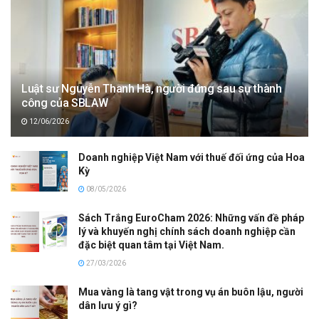
Luật sư Nguyễn Thanh Hà, người đứng sau sự thành
công của SBLAW
12/06/2026
Doanh nghiệp Việt Nam với thuế đối ứng của Hoa
Kỳ
08/05/2026
Sách Trắng EuroCham 2026: Những vấn đề pháp
lý và khuyến nghị chính sách doanh nghiệp cần
đặc biệt quan tâm tại Việt Nam.
27/03/2026
Mua vàng là tang vật trong vụ án buôn lậu, người
dân lưu ý gì?