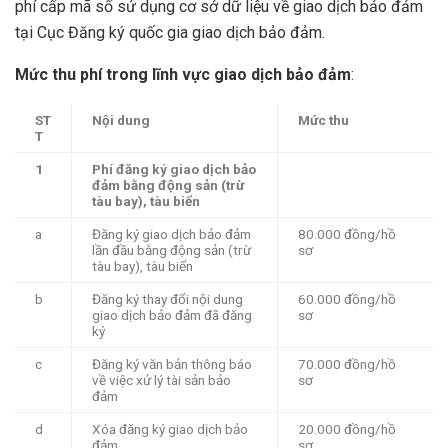
phí cấp mã số sử dụng cơ sở dữ liệu về giao dịch bảo đảm
tại Cục Đăng ký quốc gia giao dịch bảo đảm.
Mức thu phí trong lĩnh vực giao dịch bảo đảm
:
ST
N
ội dung
M
ức thu
T
1
Phí đăng ký giao d
ịch bảo
đảm bằng động sản (trừ
t
àu bay), tàu bi
ển
a
Đăng ký giao dịch bảo đảm
80.000 đồng/hồ
lần đầu bằng động sản (trừ
sơ
tàu bay), tàu biển
b
Đăng ký thay đổi nội dung
60.000 đồng/hồ
giao dịch bảo đảm đã đăng
sơ
ký
c
Đăng ký văn bản thông báo
70.000 đồng/hồ
về việc xử lý tài sản bảo
sơ
đảm
d
Xóa đăng ký giao dịch bảo
20.000 đồng/hồ
đảm
sơ