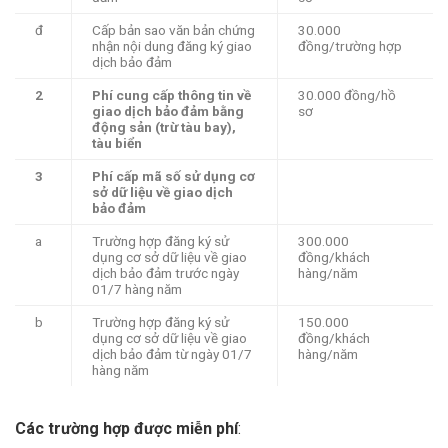
đ
Cấp bản sao văn bản chứng
30.000
nhận nội dung đăng ký giao
đồng/trường hợp
dịch bảo đảm
2
Phí cung c
ấp th
ông tin v
ề
30.000 đồng/hồ
giao dịch bảo đảm bằng
sơ
động sản (trừ t
àu bay),
tàu bi
ển
3
Phí c
ấp m
ã s
ố sử dụng cơ
sở dữ liệu về giao dịch
bảo đảm
a
Trường hợp đăng ký sử
300.000
dụng cơ sở dữ liệu về giao
đồng/khách
dịch bảo đảm trước ngày
hàng/năm
01/7 hàng năm
b
Trường hợp đăng ký sử
150.000
dụng cơ sở dữ liệu về giao
đồng/khách
dịch bảo đảm từ ngày 01/7
hàng/năm
hàng năm
Các trường hợp được miễn phí
: