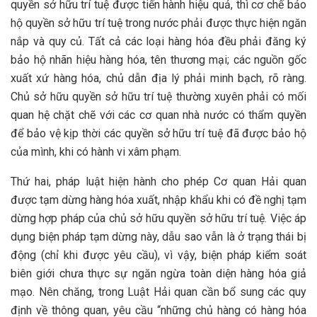
quyền sở hữu trí tuệ được tiến hành hiệu quả, thì cơ chế bảo
hộ quyền sở hữu trí tuệ trong nước phải được thực hiện ngăn
nắp và quy củ. Tất cả các loại hàng hóa đều phải đăng ký
bảo hộ nhãn hiệu hàng hóa, tên thương mại; các nguồn gốc
xuất xứ hàng hóa, chủ dẫn địa lý phải minh bạch, rõ ràng.
Chủ sở hữu quyền sở hữu trí tuệ thường xuyên phải có mối
quan hệ chặt chẽ với các cơ quan nhà nước có thẩm quyền
để bảo vệ kịp thời các quyền sở hữu trí tuệ đã được bảo hộ
của mình, khi có hành vi xâm phạm.
Thứ hai, pháp luật hiện hành cho phép Cơ quan Hải quan
được tạm dừng hàng hóa xuất, nhập khẩu khi có đề nghị tạm
dừng hợp pháp của chủ sở hữu quyền sở hữu trí tuệ. Việc áp
dụng biện pháp tạm dừng này, dẫu sao vẫn là ở trạng thái bị
động (chỉ khi được yêu cầu), vì vậy, biện pháp kiểm soát
biên giới chưa thực sự ngăn ngừa toàn diện hàng hóa giả
mạo. Nên chăng, trong Luật Hải quan cần bổ sung các quy
định về thông quan, yêu cầu “những chủ hàng có hàng hóa