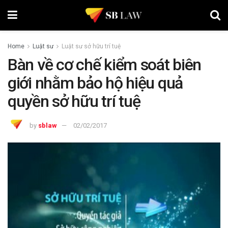
Home
Luật sư
Luật sư sở hữu trí tuệ
Bàn về cơ chế kiểm soát biên
giới nhằm bảo hộ hiệu quả
quyền sở hữu trí tuệ
by
sblaw
02/02/2017