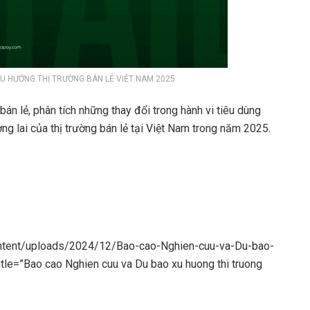
U HƯỚNG THỊ TRƯỜNG BÁN LẺ VIỆT NAM 2025
án lẻ, phân tích những thay đổi trong hành vi tiêu dùng
g lai của thị trường bán lẻ tại Việt Nam trong năm 2025.
ontent/uploads/2024/12/Bao-cao-Nghien-cuu-va-Du-bao-
tle=”Bao cao Nghien cuu va Du bao xu huong thi truong