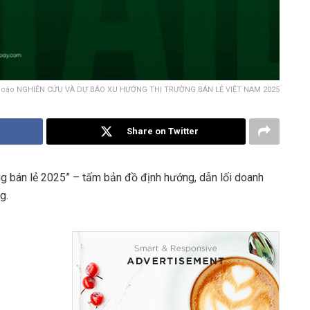
 cáo NGHIÊN CỨU VÀ DỰ BÁO XU HƯỚNG THỊ TRƯỜNG BÁN LẺ VIỆT NAM 2025
Share on Twitter
g bán lẻ 2025” – tấm bản đồ định hướng, dẫn lối doanh
g.