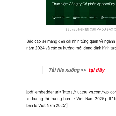
Báo cáo NGHIÊN CỨU VÀ DỰ BÁO X
Báo cáo sẽ mang đến cái nhìn tổng quan về ngành b
năm 2024 và các xu hướng mới đang định hình tươn
Tải file xuống >>
tại đây
[pdf-embedder url=”https://luatsu-vn.com/wp-c
xu-huong-thi-truong-ban-le-Viet-Nam-2025.pdf” ti
ban le Viet Nam 2025″]