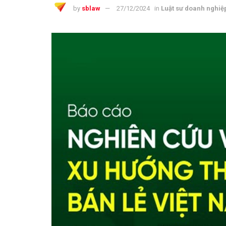
by
sblaw
27/12/2024
in
Luật sư doanh nghiệ