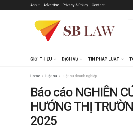
About
Advertise
Privacy & Policy
Contact
GIỚI THIỆU
DỊCH VỤ
TIN PHÁP LUẬT
T
Home
Luật sư
Luật sư doanh nghiệp
Báo cáo NGHIÊN C
HƯỚNG THỊ TRƯỜN
2025