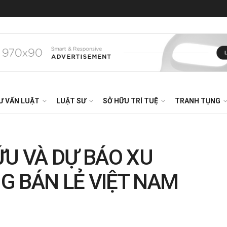
Ư VẤN LUẬT
LUẬT SƯ
SỞ HỮU TRÍ TUỆ
TRANH TỤNG
ỨU VÀ DỰ BÁO XU
G BÁN LẺ VIỆT NAM