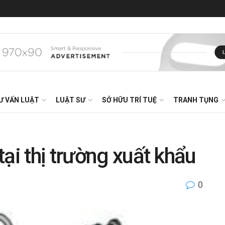
Ư VẤN LUẬT
LUẬT SƯ
SỞ HỮU TRÍ TUỆ
TRANH TỤNG
ại thị trường xuất khẩu
0