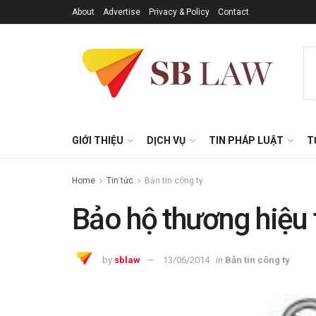
About
Advertise
Privacy & Policy
Contact
GIỚI THIỆU
DỊCH VỤ
TIN PHÁP LUẬT
T
Home
Tin tức
Bản tin công ty
Bảo hộ thương hiệu t
by
sblaw
13/06/2014
in
Bản tin công ty