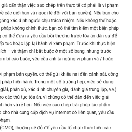
 giá cẩn thận việc sao chép trên thực tế có phải là vi phạm
ề các giới hạn và ngoại lệ đối với bản quyền). Nếu bạn cho
ắng xác định người chịu trách nhiệm. Nếu không thể hoặc
 pháp không chính thức, bạn có thể tìm kiếm một biện pháp
g có thể đưa ra yêu cầu bồi thường trước tòa án dân sự để
ếp tục hoặc lặp lại hành vi xâm phạm. Trước khi thực hiện
ch – và thậm chí bắt buộc ở một số bang, nhưng trước
hạm bị cáo buộc, yêu cầu anh ta ngừng vi phạm và / hoặc
vi phạm bản quyền, có thể gửi khiếu nại đến cảnh sát, công
t pháp hiện hành. Trong một số trường hợp, việc sử dụng
iải, phân xử, xác định chuyên gia, đánh giá trung lập, v.v.)
ho các thủ tục tòa án, vì chúng có thể dẫn đến việc giải
h hơn và rẻ hơn. Nếu việc sao chép trái phép tác phẩm
 cho nhà cung cấp dịch vụ internet có liên quan, yêu cầu
phạm.
ể (CMO), thường sẽ đủ để yêu cầu tổ chức thực hiện các