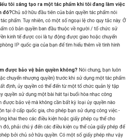
Nếu tôi sáng tạo ra một tác phẩm khi tôi đang làm việc
ẩm đó?
Chủ sở hữu đầu tiên của bản quyền tác phẩm nói
tác phẩm. Tuy nhiên, có một số ngoại lệ cho quy tắc này. Ở
 phẩm có bản quyền ban đầu thuộc về người / tổ chức sử
yền kinh tế được coi là tự động được giao hoặc chuyển
phòng IP quốc gia của bạn để tìm hiểu thêm về tình hình
hẩm được bảo vệ bản quyền không?
Nói chung, bạn luôn
oặc chuyển nhượng quyền) trước khi sử dụng một tác phẩm
t định, ủy quyền có thể đến từ một tổ chức quản lý tập
: ủy quyền sử dụng một bài hát tại buổi hòa nhạc công
 được bảo vệ mà không cần bất kỳ loại ủy quyền nào
tồn tại ở cấp quốc gia, cho phép bạn sử dụng công việc.-
ng khai theo các điều kiện hoặc giấy phép cụ thể cho
 đó, phải chú ý đến các điều kiện cụ thể của giấy phép để
phép bởi chủ sở hữu quyền. Có một số giấy phép như vậy