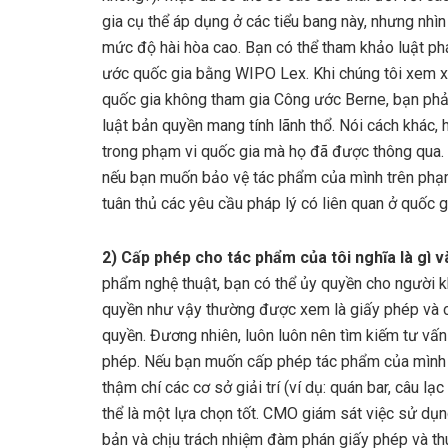
gia cụ thể áp dụng ở các tiểu bang này, nhưng nhì
mức độ hài hòa cao. Bạn có thể tham khảo luật ph
ước quốc gia bằng WIPO Lex. Khi chúng tôi xem x
quốc gia không tham gia Công ước Berne, bạn phả
luật bản quyền mang tính lãnh thổ. Nói cách khác,
trong phạm vi quốc gia mà họ đã được thông qua.
nếu bạn muốn bảo vệ tác phẩm của mình trên phạm
tuân thủ các yêu cầu pháp lý có liên quan ở quốc
2) Cấp phép cho tác phẩm của tôi nghĩa là gì v
phẩm nghệ thuật, bạn có thể ủy quyền cho người 
quyền như vậy thường được xem là giấy phép và có
quyền. Đương nhiên, luôn luôn nên tìm kiếm tư vấn
phép. Nếu bạn muốn cấp phép tác phẩm của mình c
thậm chí các cơ sở giải trí (ví dụ: quán bar, câu 
thể là một lựa chọn tốt. CMO giám sát việc sử dụ
bản và chịu trách nhiệm đàm phán giấy phép và thu 