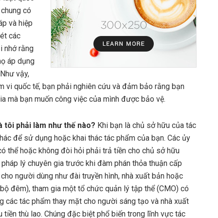
n chung có
áp và hiệp
ét các
i nhớ rằng
 họ áp dụng
 Như vậy,
 vi quốc tế, bạn phải nghiên cứu và đảm bảo rằng bạn
 gia mà bạn muốn công việc của mình được bảo vệ.
à tôi phải làm như thế nào?
Khi bạn là chủ sở hữu của tác
khác để sử dụng hoặc khai thác tác phẩm của bạn. Các ủy
 thể hoặc không đòi hỏi phải trả tiền cho chủ sở hữu
 pháp lý chuyên gia trước khi đàm phán thỏa thuận cấp
ho người dùng như đài truyền hình, nhà xuất bản hoặc
lạc bộ đêm), tham gia một tổ chức quản lý tập thể (CMO) có
ng các tác phẩm thay mặt cho người sáng tạo và nhà xuất
tiền thù lao. Chúng đặc biệt phổ biến trong lĩnh vực tác