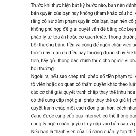
Trước khi thực hiện bất kỳ bước nào, bạn nên đánh
bản quyền của bạn hay không (tham khảo câu hỏi v
rằng có sự xâm phạm quyền của bạn, bạn nên cố g
không phù hợp để giải quyết vấn đề bằng các biện
pháp lý từ tòa án hoặc cơ quan khác. Thông thườn
bồi thường bằng tiền và cũng để ngăn chặn việc ti
bước này mặc dù điều này thường được khuyến khí
tiên, hãy gửi thông báo chính thức cho người vi p
bồi thường.
Ngoài ra, nếu sao chép trái phép số tiền phạm tội 
tố viên hoặc cơ quan có thẩm quyền khác theo luậ
các cơ chế giải quyết tranh chấp thay thế (như hòa g
có thể cung cấp một giải pháp thay thế có giá trị c
quyết tranh chấp một cách đơn giản hơn, cách nhan
đang được cung cấp qua internet, có thể thông báo
công ty ngăn chặn quyền truy cập vào bản sao vi 
Nếu bạn là thành viên của Tổ chức quản lý tập th