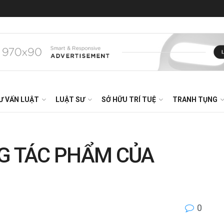
Ư VẤN LUẬT
LUẬT SƯ
SỞ HỮU TRÍ TUỆ
TRANH TỤNG
NG TÁC PHẨM CỦA
0