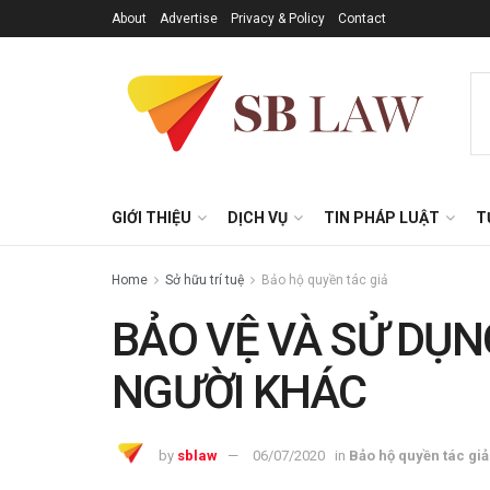
About
Advertise
Privacy & Policy
Contact
GIỚI THIỆU
DỊCH VỤ
TIN PHÁP LUẬT
T
Home
Sở hữu trí tuệ
Bảo hộ quyền tác giả
BẢO VỆ VÀ SỬ DỤ
NGƯỜI KHÁC
by
sblaw
06/07/2020
in
Bảo hộ quyền tác giả