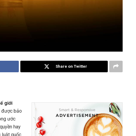
Share on Twitter
ế giới
n được bảo
Công ước
 quyền hay
c luật quốc