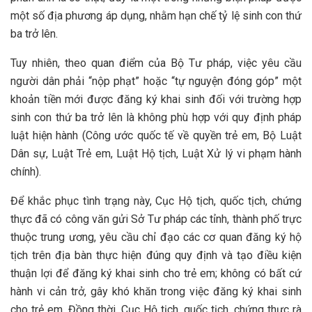
một số địa phương áp dụng, nhằm hạn chế tỷ lệ sinh con thứ
ba trở lên.
Tuy nhiên, theo quan điểm của Bộ Tư pháp, việc yêu cầu
người dân phải “nộp phạt” hoặc “tự nguyện đóng góp” một
khoản tiền mới được đăng ký khai sinh đối với trường hợp
sinh con thứ ba trở lên là không phù hợp với quy định pháp
luật hiện hành (Công ước quốc tế về quyền trẻ em, Bộ Luật
Dân sự, Luật Trẻ em, Luật Hộ tịch, Luật Xử lý vi phạm hành
chính).
Để khắc phục tình trạng này, Cục Hộ tịch, quốc tịch, chứng
thực đã có công văn gửi Sở Tư pháp các tỉnh, thành phố trực
thuộc trung ương, yêu cầu chỉ đạo các cơ quan đăng ký hộ
tịch trên địa bàn thực hiện đúng quy định và tạo điều kiện
thuận lợi để đăng ký khai sinh cho trẻ em; không có bất cứ
hành vi cản trở, gây khó khăn trong việc đăng ký khai sinh
cho trẻ em. Đồng thời, Cục Hộ tịch, quốc tịch, chứng thực rà