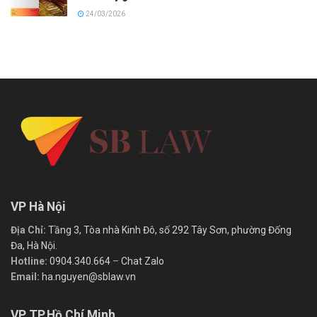
24/03/2026
VP Hà Nội
Địa Chỉ:
Tầng 3, Tòa nhà Kinh Đô, số 292 Tây Sơn, phường Đống
Đa, Hà Nội.
Hotline:
0904.340.664
–
Chat Zalo
Email:
ha.nguyen@sblaw.vn
VP TP.Hồ Chí Minh