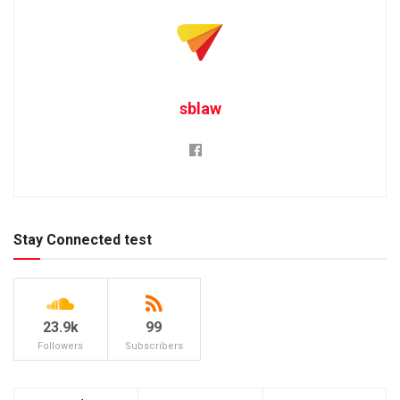
sblaw
Stay Connected test
23.9k
99
Followers
Subscribers