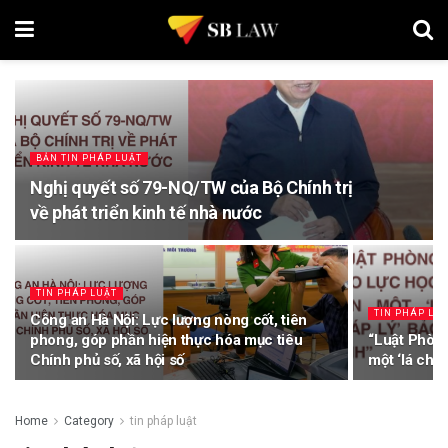
BẢN TIN PHÁP LUẬT
Nghị quyết số 79-NQ/TW của Bộ Chính trị
về phát triển kinh tế nhà nước
TIN PHÁP LUẬT
TIN PHÁP LU
Công an Hà Nội: Lực lượng nòng cốt, tiên
phong, góp phần hiện thực hóa mục tiêu
“Luật Phòn
Chính phủ số, xã hội số
một ‘lá chắn
Home
Category
tin pháp luật