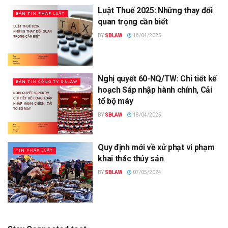
Luật Thuế 2025: Những thay đổi
BẢN TIN PHÁP LUẬT
quan trọng cần biết
BY
SBLAW
18/04/2025
Nghị quyết 60-NQ/TW: Chi tiết kế
BẢN TIN CÔNG TY SBLAW
hoạch Sáp nhập hành chính, Cải
tổ bộ máy
BY
SBLAW
18/04/2025
Quy định mới về xử phạt vi phạm
TIN PHÁP LUẬT
khai thác thủy sản
BY
SBLAW
07/05/2024