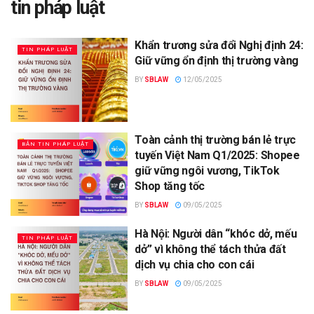
tin pháp luật
Khẩn trương sửa đổi Nghị định 24:
TIN PHÁP LUẬT
Giữ vững ổn định thị trường vàng
BY
SBLAW
12/05/2025
Toàn cảnh thị trường bán lẻ trực
BẢN TIN PHÁP LUẬT
tuyến Việt Nam Q1/2025: Shopee
giữ vững ngôi vương, TikTok
Shop tăng tốc
BY
SBLAW
09/05/2025
Hà Nội: Người dân “khóc dở, mếu
TIN PHÁP LUẬT
dở” vì không thể tách thửa đất
dịch vụ chia cho con cái
BY
SBLAW
09/05/2025