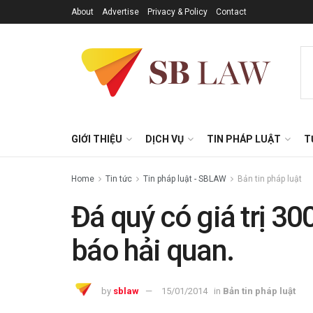
About
Advertise
Privacy & Policy
Contact
GIỚI THIỆU
DỊCH VỤ
TIN PHÁP LUẬT
T
Home
Tin tức
Tin pháp luật - SBLAW
Bản tin pháp luật
Đá quý có giá trị 30
báo hải quan.
by
sblaw
15/01/2014
in
Bản tin pháp luật