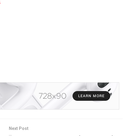
4
Next Post