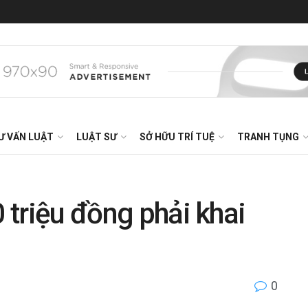
Ư VẤN LUẬT
LUẬT SƯ
SỞ HỮU TRÍ TUỆ
TRANH TỤNG
0 triệu đồng phải khai
0