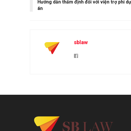
Hướng dẫn thẩm định đối với viện trợ phi d
án
sblaw