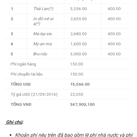
1
Thái Lan(*)
3,356.00
400.00
2
In-đô-nê-si-
2,630.00
400.00
a(*)
3
Ma-lay-sia
2,680.00
400.00
4
My-an-ma
1,600.00
400.00
5
Bru-nêy
3,000.00
400.00
Phí ngân hàng
150.00
Phí chuyển tài liệu
150.00
TỔNG USD
15,566.00
Tỷ giá USD (21/09/2016)
22,350
TỔNG VND
347,900,100
Ghi chú
:
Khoản phí nêu trên đã bao gồm lệ phí nhà nước và phí