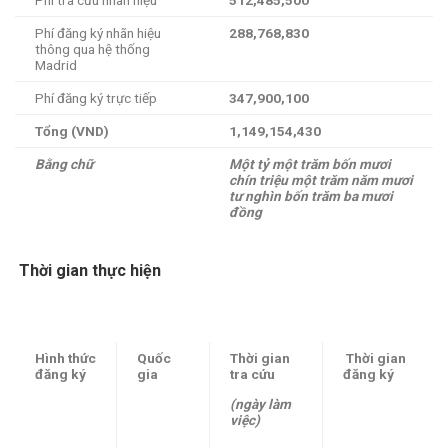
Phí tra cứu nhãn hiệu
512,485,500
Phí đăng ký nhãn hiệu
288,768,830
thông qua hệ thống
Madrid
Phí đăng ký trực tiếp
347,900,100
Tổng (VND)
1,149,154,430
Bằng chữ
Một tỷ một trăm bốn mươi
chín triệu một trăm năm mươi
tư nghìn bốn trăm ba mươi
đồng
Thời gian thực hiện
Hình thức
Quốc
Thời gian
Thời gian
đăng ký
gia
tra cứu
đăng ký
(ngày làm
việc)