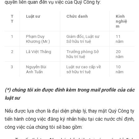
quyền liên quan đến vụ việc của Quý Công ty:
T
Luật sư
Chức danh
Kinh
T
nghiệ
m
1
Phạm Duy
Giám đốc, Luật sư
11
Khương (Mr.)
Sở hữu trí tuệ
năm
2
Lã Việt Thắng
Trưởng phòng Sở
20
hữu trí tuệ
năm
3
Nguyễn Bùi
Luật sư cao cấp về
10
Anh Tuấn
sở hữu trí tuệ
năm
(*) chúng tôi xin được đính kèm trong mail profile của các
luật sư
Nếu được lựa chọn là đại diện pháp lý, thay mặt Quý Công ty
tiến hành công việc đăng ký nhãn hiệu tại các nước chỉ định,
công việc của chúng tôi sẽ bao gồm: