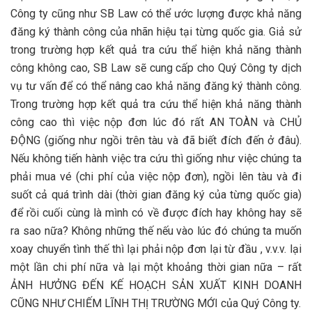
Công ty cũng như SB Law có thể ước lượng được khả năng
đăng ký thành công của nhãn hiệu tại từng quốc gia. Giả sử
trong trường hợp kết quả tra cứu thể hiện khả năng thành
công không cao, SB Law sẽ cung cấp cho Quý Công ty dịch
vụ tư vấn để có thể nâng cao khả năng đăng ký thành công.
Trong trường hợp kết quả tra cứu thể hiện khả năng thành
công cao thì việc nộp đơn lúc đó rất AN TOÀN và CHỦ
ĐỘNG (giống như ngồi trên tàu và đã biết đích đến ở đâu).
Nếu không tiến hành việc tra cứu thì giống như việc chúng ta
phải mua vé (chi phí của việc nộp đơn), ngồi lên tàu và đi
suốt cả quá trình dài (thời gian đăng ký của từng quốc gia)
để rồi cuối cùng là mình có về được đích hay không hay sẽ
ra sao nữa? Không những thế nếu vào lúc đó chúng ta muốn
xoay chuyển tình thế thì lại phải nộp đơn lại từ đầu , v.v.v. lại
một lần chi phí nữa và lại một khoảng thời gian nữa – rất
ẢNH HƯỞNG ĐẾN KẾ HOẠCH SẢN XUẤT KINH DOANH
CŨNG NHƯ CHIẾM LĨNH THỊ TRƯỜNG MỚI của Quý Công ty.