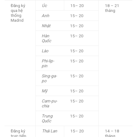
Đăng ký
Úc
15– 20
18 – 21
qua hệ
tháng
thống
Anh
15– 20
Madrid
Nhật
15– 20
Hàn
15– 20
Quốc
Lào
15– 20
Phi-lip-
15– 20
pin
Sing-ga-
15– 20
po
Mỹ
15– 20
Cam-pu-
15– 20
chia
Trung
15– 20
Quốc
Đăng ký
Thái Lan
15– 20
14 – 18
trực tiếp
tháng