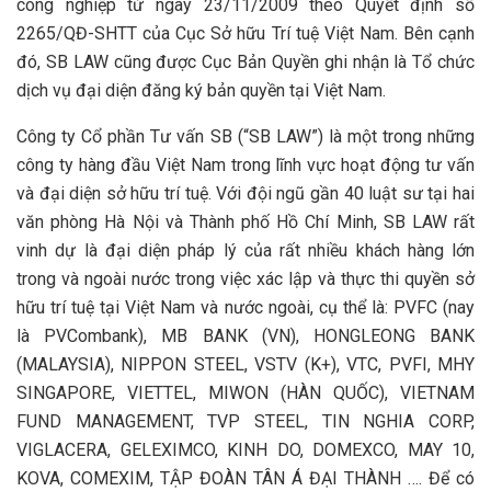
công nghiệp từ ngày 23/11/2009 theo Quyết định số
2265/QĐ-SHTT của Cục Sở hữu Trí tuệ Việt Nam. Bên cạnh
đó, SB LAW cũng được Cục Bản Quyền ghi nhận là Tổ chức
dịch vụ đại diện đăng ký bản quyền tại Việt Nam.
Công ty Cổ phần Tư vấn SB (“SB LAW”) là một trong những
công ty hàng đầu Việt Nam trong lĩnh vực hoạt động tư vấn
và đại diện sở hữu trí tuệ. Với đội ngũ gần 40 luật sư tại hai
văn phòng Hà Nội và Thành phố Hồ Chí Minh, SB LAW rất
vinh dự là đại diện pháp lý của rất nhiều khách hàng lớn
trong và ngoài nước trong việc xác lập và thực thi quyền sở
hữu trí tuệ tại Việt Nam và nước ngoài, cụ thể là: PVFC (nay
là PVCombank), MB BANK (VN), HONGLEONG BANK
(MALAYSIA), NIPPON STEEL, VSTV (K+), VTC, PVFI, MHY
SINGAPORE, VIETTEL, MIWON (HÀN QUỐC), VIETNAM
FUND MANAGEMENT, TVP STEEL, TIN NGHIA CORP,
VIGLACERA, GELEXIMCO, KINH DO, DOMEXCO, MAY 10,
KOVA, COMEXIM, TẬP ĐOÀN TÂN Á ĐẠI THÀNH …. Để có