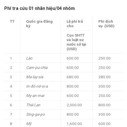
Phí tra cứu 01 nhãn hiệu/04 nhóm
TT
Quốc gia đăng
Lệ phí trả
Phí dịch
ký
cho
vụ (USD)
Cục SHTT
và luật sư
nước sở tại
(USD)
1
Lào
600.00
250.00
2
Cam-pu-chia
600.00
250.00
3
Ma-lay-sia
680.00
280.00
4
In-đô-nê-si-a
800.00
300.00
5
My-an-mar
600.00
250.00
6
Thái Lan
2,000.00
800.00
7
Sing-ga-po
800.00
300.00
8
Mỹ
1,600.00
600.00