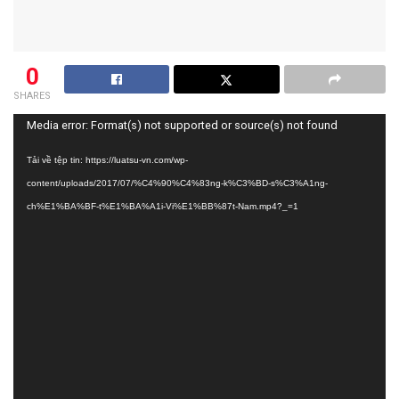
0
SHARES
Trình
Media error: Format(s) not supported or source(s) not found
chơi
Tải về tệp tin: https://luatsu-vn.com/wp-
Video
content/uploads/2017/07/%C4%90%C4%83ng-k%C3%BD-s%C3%A1ng-
ch%E1%BA%BF-t%E1%BA%A1i-Vi%E1%BB%87t-Nam.mp4?_=1