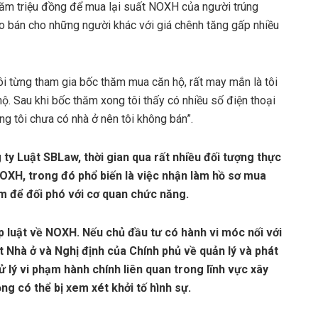
trăm triệu đồng để mua lại suất NOXH của người trúng
o bán cho những người khác với giá chênh tăng gấp nhiều
i từng tham gia bốc thăm mua căn hộ, rất may mắn là tôi
 Sau khi bốc thăm xong tôi thấy có nhiều số điện thoại
ưng tôi chưa có nhà ở nên tôi không bán”.
y Luật SBLaw, thời gian qua rất nhiều đối tượng thực
 NOXH, trong đó phổ biến là việc nhận làm hồ sơ mua
m để đối phó với cơ quan chức năng.
p luật về NOXH. Nếu chủ đầu tư có hành vi móc nối với
t Nhà ở và Nghị định của Chính phủ về quản lý và phát
ử lý vi phạm hành chính liên quan trong lĩnh vực xây
g có thể bị xem xét khởi tố hình sự.