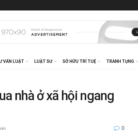
Ư VẤN LUẬT
LUẬT SƯ
SỞ HỮU TRÍ TUỆ
TRANH TỤNG
ua nhà ở xã hội ngang
0
 sản