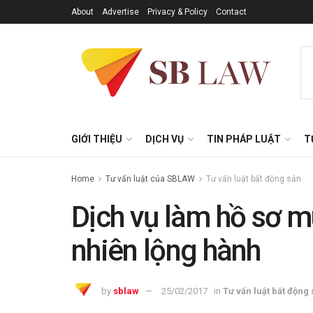
About
Advertise
Privacy & Policy
Contact
GIỚI THIỆU
DỊCH VỤ
TIN PHÁP LUẬT
T
Home
Tư vấn luật của SBLAW
Tư vấn luật bất động sản
Dịch vụ làm hồ sơ m
nhiên lộng hành
by
sblaw
25/02/2017
in
Tư vấn luật bất động