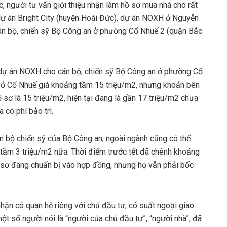
c, người tư vấn giới thiệu nhận làm hồ sơ mua nhà cho rất
dự án Bright City (huyện Hoài Đức), dự án NOXH ở Nguyễn
n bộ, chiến sỹ Bộ Công an ở phường Cổ Nhuế 2 (quận Bắc
 dự án NOXH cho cán bộ, chiến sỹ Bộ Công an ở phường Cổ
, ở Cổ Nhuế giá khoảng tầm 15 triệu/m2, nhưng khoản bên
ồ sơ là 15 triệu/m2, hiện tại đang là gần 17 triệu/m2 chưa
 có phí bảo trì.
án bộ chiến sỹ của Bộ Công an, ngoài ngành cũng có thể
tầm 3 triệu/m2 nữa. Thời điểm trước tết đã chênh khoảng
 sơ đang chuẩn bị vào hợp đồng, nhưng họ vẫn phải bốc
ận có quan hệ riêng với chủ đầu tư, có suất ngoại giao…
t số người nói là “người của chủ đầu tư”, “người nhà”, đã