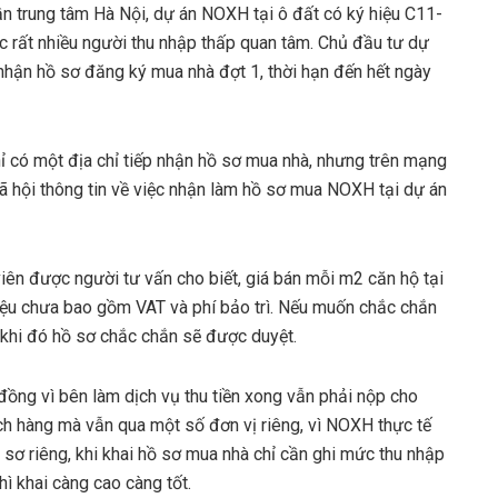
gần trung tâm Hà Nội, dự án NOXH tại ô đất có ký hiệu C11-
rất nhiều người thu nhập thấp quan tâm. Chủ đầu tư dự
hận hồ sơ đăng ký mua nhà đợt 1, thời hạn đến hết ngày
ỉ có một địa chỉ tiếp nhận hồ sơ mua nhà, nhưng trên mạng
xã hội thông tin về việc nhận làm hồ sơ mua NOXH tại dự án
iên được người tư vấn cho biết, giá bán mỗi m2 căn hộ tại
iệu chưa bao gồm VAT và phí bảo trì. Nếu muốn chắc chắn
 khi đó hồ sơ chắc chắn sẽ được duyệt.
u đồng vì bên làm dịch vụ thu tiền xong vẫn phải nộp cho
ách hàng mà vẫn qua một số đơn vị riêng, vì NOXH thực tế
sơ riêng, khi khai hồ sơ mua nhà chỉ cần ghi mức thu nhập
hì khai càng cao càng tốt.