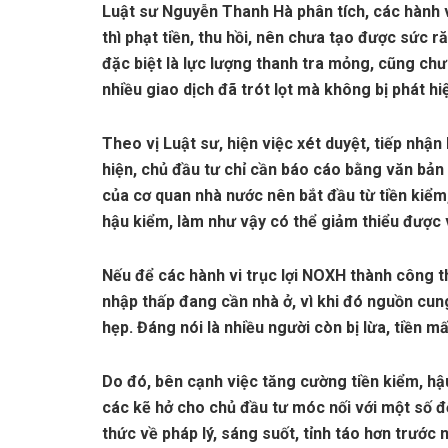
Luật sư Nguyễn Thanh Hà phân tích, các hành v
thì phạt tiền, thu hồi, nên chưa tạo được sức 
đặc biệt là lực lượng thanh tra mỏng, cũng chưa
nhiều giao dịch đã trót lọt mà không bị phát hi
Theo vị Luật sư, hiện việc xét duyệt, tiếp nhậ
hiện, chủ đầu tư chỉ cần báo cáo bằng văn bản
của cơ quan nhà nước nên bắt đầu từ tiền kiểm
hậu kiểm, làm như vậy có thể giảm thiểu được
Nếu để các hành vi trục lợi NOXH thành công th
nhập thấp đang cần nhà ở, vì khi đó nguồn cun
hẹp. Đáng nói là nhiều người còn bị lừa, tiền 
Do đó, bên cạnh việc tăng cường tiền kiểm, hậ
các kẽ hở cho chủ đầu tư móc nối với một số đố
thức về pháp lý, sáng suốt, tỉnh táo hơn trước