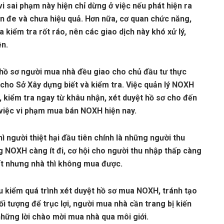
i sai phạm này hiện chỉ dừng ở việc nếu phát hiện ra
răn đe và chưa hiệu quả. Hơn nữa, cơ quan chức năng,
 kiểm tra rốt ráo, nên các giao dịch này khó xử lý,
ện.
n hồ sơ người mua nhà đều giao cho chủ đầu tư thực
 cho Sở Xây dựng biết và kiểm tra. Việc quản lý NOXH
, kiểm tra ngay từ khâu nhận, xét duyệt hồ sơ cho đến
 việc vi phạm mua bán NOXH hiện nay.
ì người thiệt hại đầu tiên chính là những người thu
g NOXH càng ít đi, cơ hội cho người thu nhập thấp càng
mất nhưng nhà thì không mua được.
u kiểm quá trình xét duyệt hồ sơ mua NOXH, tránh tạo
i tượng để trục lợi, người mua nhà cần trang bị kiến
 những lời chào mời mua nhà qua môi giới.