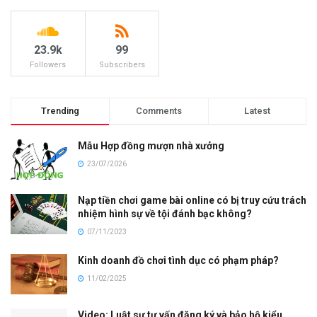
23.9k
99
Followers
Subscribers
Trending
Comments
Latest
Mẫu Hợp đồng mượn nhà xưởng
23/07/2026
Nạp tiền chơi game bài online có bị truy cứu trách
nhiệm hình sự về tội đánh bạc không?
07/11/2023
Kinh doanh đồ chơi tình dục có phạm pháp?
11/02/2025
Video: Luật sư tư vấn đăng ký và bảo hộ kiểu