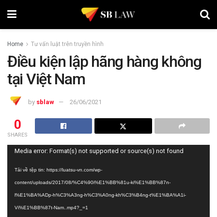
Home
Tư vấn luật trên truyền hình
Điều kiện lập hãng hàng không
tại Việt Nam
by
sblaw
26/06/2021
0
SHARES
Trình
Media error: Format(s) not supported or source(s) not found
chơi
Tải về tệp tin: https://luatsu-vn.com/wp-
Video
content/uploads/2017/08/%C4%90i%E1%BB%81u-ki%E1%BB%87n-
l%E1%BA%ADp-h%C3%A3ng-h%C3%A0ng-kh%C3%B4ng-t%E1%BA%A1i-
Vi%E1%BB%87t-Nam..mp4?_=1