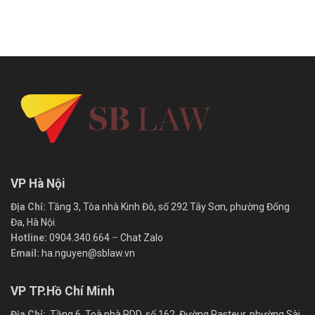
VP Hà Nội
Địa Chỉ:
Tầng 3, Tòa nhà Kinh Đô, số 292 Tây Sơn, phường Đống
Đa, Hà Nội.
Hotline:
0904.340.664
–
Chat Zalo
Email:
ha.nguyen@sblaw.vn
VP TP.Hồ Chí Minh
Địa Chỉ:
Tầng 6, Toà nhà PDD, số 162, Đường Pasteur, phường Sài