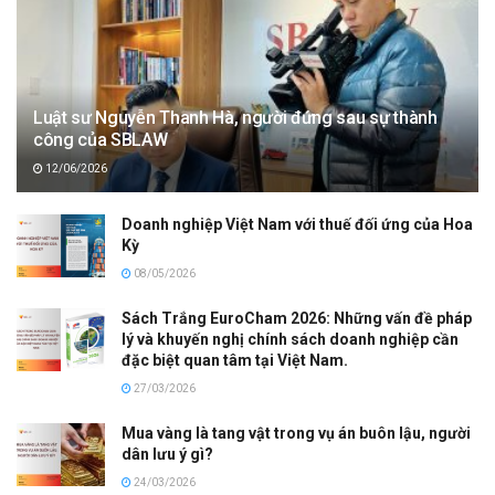
Luật sư Nguyễn Thanh Hà, người đứng sau sự thành
công của SBLAW
12/06/2026
Doanh nghiệp Việt Nam với thuế đối ứng của Hoa
Kỳ
08/05/2026
Sách Trắng EuroCham 2026: Những vấn đề pháp
lý và khuyến nghị chính sách doanh nghiệp cần
đặc biệt quan tâm tại Việt Nam.
27/03/2026
Mua vàng là tang vật trong vụ án buôn lậu, người
dân lưu ý gì?
24/03/2026