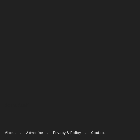
Bcons Asahi
About
Advertise
Privacy & Policy
Contact