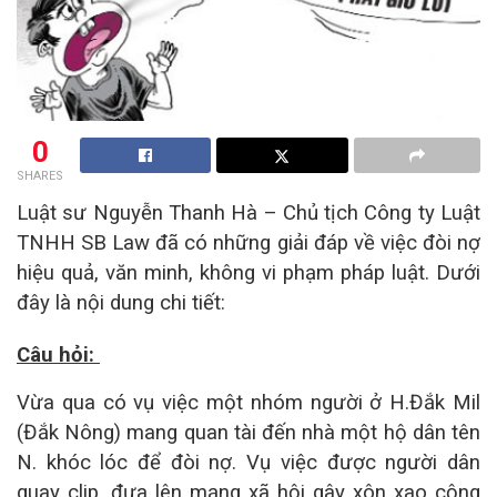
0
SHARES
Luật sư Nguyễn Thanh Hà – Chủ tịch Công ty Luật
TNHH SB Law đã có những giải đáp về việc đòi nợ
hiệu quả, văn minh, không vi phạm pháp luật. Dưới
đây là nội dung chi tiết:
Câu hỏi:
Vừa qua có vụ việc một nhóm người ở H.Đắk Mil
(Đắk Nông) mang quan tài đến nhà một hộ dân tên
N. khóc lóc để đòi nợ. Vụ việc được người dân
quay clip, đưa lên mạng xã hội gây xôn xao cộng