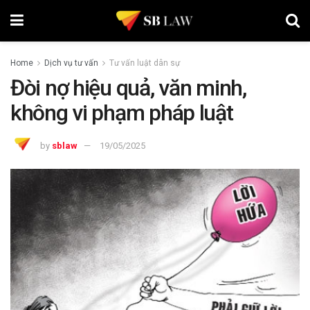
Home
Dịch vụ tư vấn
Tư vấn luật dân sự
Đòi nợ hiệu quả, văn minh,
không vi phạm pháp luật
by
sblaw
19/05/2025