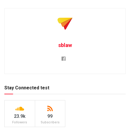
sblaw
Stay Connected test
23.9k
99
Followers
Subscribers