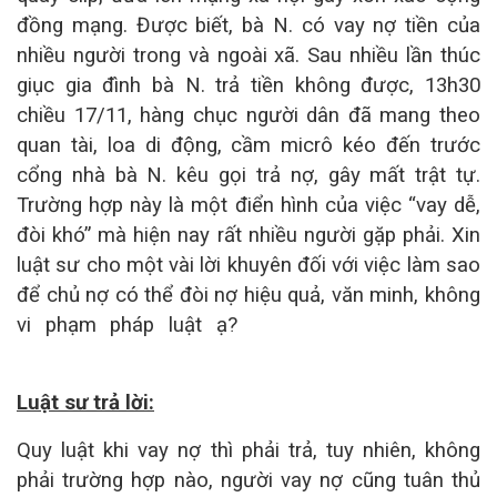
đồng mạng. Được biết, bà N. có vay nợ tiền của
nhiều người trong và ngoài xã. Sau nhiều lần thúc
giục gia đình bà N. trả tiền không được, 13h30
chiều 17/11, hàng chục người dân đã mang theo
quan tài, loa di động, cầm micrô kéo đến trước
cổng nhà bà N. kêu gọi trả nợ, gây mất trật tự.
Trường hợp này là một điển hình của việc “vay dễ,
đòi khó” mà hiện nay rất nhiều người gặp phải. Xin
luật sư cho một vài lời khuyên đối với việc làm sao
để chủ nợ có thể đòi nợ hiệu quả, văn minh, không
vi phạm pháp luật ạ?
C1000-24T-4G-L
|
C1000-
48FP-4G-L
|
C1000-24T-4X-L
Luật sư trả lời:
Quy luật khi vay nợ thì phải trả, tuy nhiên, không
phải trường hợp nào, người vay nợ cũng tuân thủ