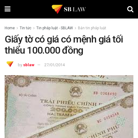
Home
Tin tức
Tin pháp luật - SBLAW
Bản tin pháp luật
Giấy tờ có giá có mệnh giá tối
thiểu 100.000 đồng
by
sblaw
27/01/2014