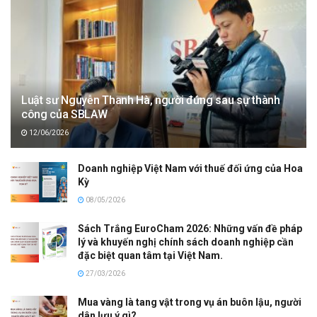
Luật sư Nguyễn Thanh Hà, người đứng sau sự thành
công của SBLAW
12/06/2026
Doanh nghiệp Việt Nam với thuế đối ứng của Hoa
Kỳ
08/05/2026
Sách Trắng EuroCham 2026: Những vấn đề pháp
lý và khuyến nghị chính sách doanh nghiệp cần
đặc biệt quan tâm tại Việt Nam.
27/03/2026
Mua vàng là tang vật trong vụ án buôn lậu, người
dân lưu ý gì?