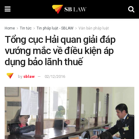
Home
Tin tức
Tin pháp luật - SBLAW
Văn bản pháp luật
Tổng cục Hải quan giải đáp
vướng mắc về điều kiện áp
dụng bảo lãnh thuế
by
sblaw
02/12/2016