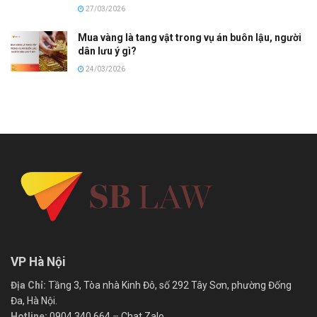
27/03/2026
Mua vàng là tang vật trong vụ án buôn lậu, người
dân lưu ý gì?
24/03/2026
VP Hà Nội
Địa Chỉ:
Tầng 3, Tòa nhà Kinh Đô, số 292 Tây Sơn, phường Đống
Đa, Hà Nội.
Hotline:
0904.340.664
–
Chat Zalo