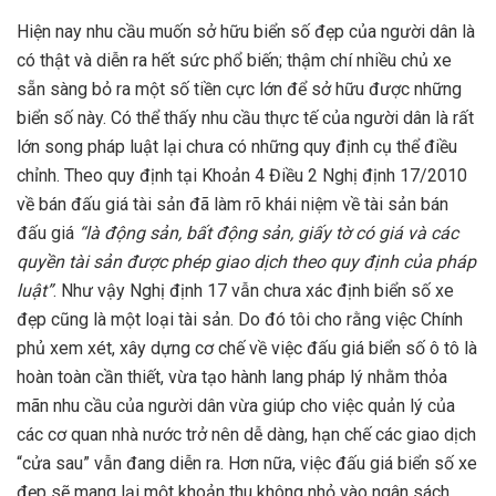
Hiện nay nhu cầu muốn sở hữu biển số đẹp của người dân là
có thật và diễn ra hết sức phổ biến; thậm chí nhiều chủ xe
sẵn sàng bỏ ra một số tiền cực lớn để sở hữu được những
biển số này. Có thể thấy nhu cầu thực tế của người dân là rất
lớn song pháp luật lại chưa có những quy định cụ thể điều
chỉnh. Theo quy định tại Khoản 4 Điều 2 Nghị định 17/2010
về bán đấu giá tài sản đã làm rõ khái niệm về tài sản bán
đấu giá
“là
động sản, bất động sản, giấy tờ có giá và các
quyền tài sản được phép giao dịch theo quy định của pháp
luật”
. Như vậy Nghị định 17 vẫn chưa xác định biển số xe
đẹp cũng là một loại tài sản. Do đó tôi cho rằng việc Chính
phủ xem xét, xây dựng cơ chế về việc đấu giá biển số ô tô là
hoàn toàn cần thiết, vừa tạo hành lang pháp lý nhằm thỏa
mãn nhu cầu của người dân vừa giúp cho việc quản lý của
các cơ quan nhà nước trở nên dễ dàng, hạn chế các giao dịch
“cửa sau” vẫn đang diễn ra. Hơn nữa, việc đấu giá biển số xe
đẹp sẽ mang lại một khoản thu không nhỏ vào ngân sách