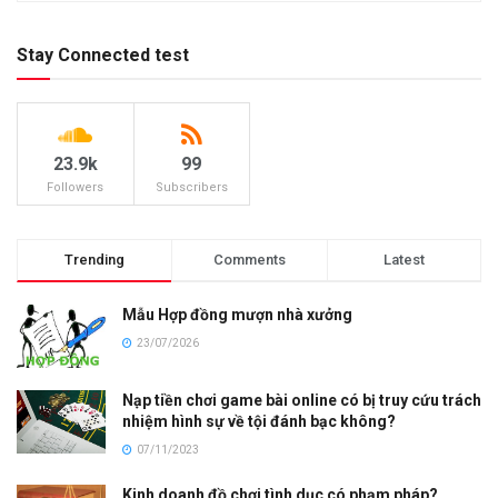
Stay Connected test
23.9k
99
Followers
Subscribers
Trending
Comments
Latest
Mẫu Hợp đồng mượn nhà xưởng
23/07/2026
Nạp tiền chơi game bài online có bị truy cứu trách
nhiệm hình sự về tội đánh bạc không?
07/11/2023
Kinh doanh đồ chơi tình dục có phạm pháp?