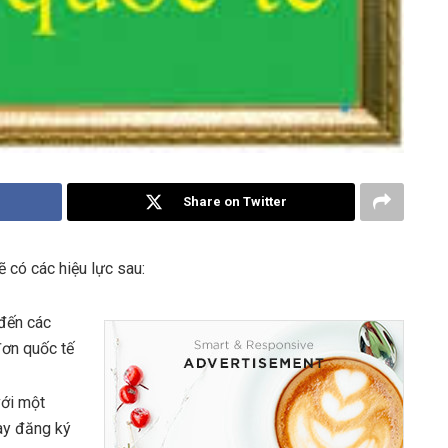
Share on Twitter
 có các hiệu lực sau:
đến các
đơn quốc tế
ới một
ày đăng ký