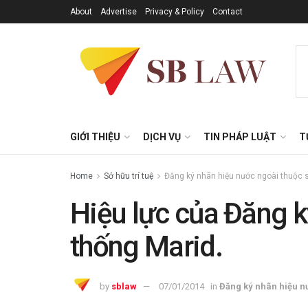
About
Advertise
Privacy & Policy
Contact
GIỚI THIỆU
DỊCH VỤ
TIN PHÁP LUẬT
T
Home
Sở hữu trí tuệ
Đăng ký nhãn hiệu nước ngoài thuộc sở
Hiệu lực của Đăng k
thống Marid.
by
sblaw
07/01/2014
in
Đăng ký nhãn hiệu nư