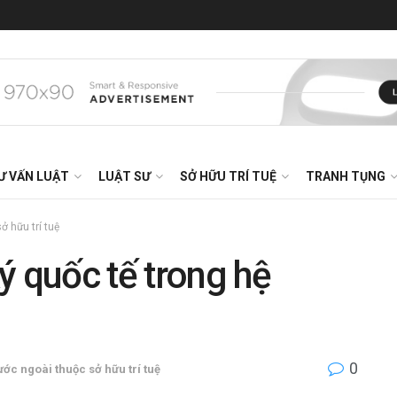
Ư VẤN LUẬT
LUẬT SƯ
SỞ HỮU TRÍ TUỆ
TRANH TỤNG
 hữu trí tuệ
ý quốc tế trong hệ
0
ớc ngoài thuộc sở hữu trí tuệ