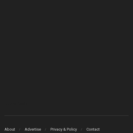
Bcons Asahi
About
Advertise
Privacy & Policy
Contact