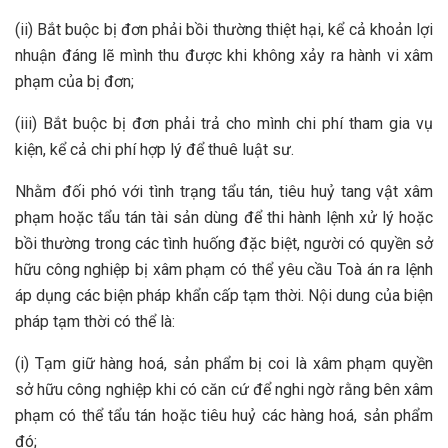
(ii) Bắt buộc bị đơn phải bồi thường thiệt hại, kể cả khoản lợi
nhuận đáng lẽ mình thu được khi không xảy ra hành vi xâm
phạm của bị đơn;
(iii) Bắt buộc bị đơn phải trả cho mình chi phí tham gia vụ
kiện, kể cả chi phí hợp lý để thuê luật sư.
Nhằm đối phó với tình trạng tẩu tán, tiêu huỷ tang vật xâm
phạm hoặc tẩu tán tài sản dùng để thi hành lệnh xử lý hoặc
bồi thường trong các tình huống đặc biệt, người có quyền sở
hữu công nghiệp bị xâm phạm có thể yêu cầu Toà án ra lệnh
áp dụng các biện pháp khẩn cấp tạm thời. Nội dung của biện
pháp tạm thời có thể là:
(i) Tạm giữ hàng hoá, sản phẩm bị coi là xâm phạm quyền
sở hữu công nghiệp khi có căn cứ để nghi ngờ rằng bên xâm
phạm có thể tẩu tán hoặc tiêu huỷ các hàng hoá, sản phẩm
đó;