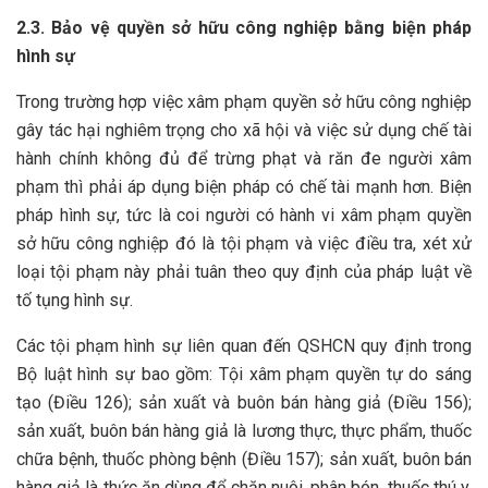
2.3. Bảo vệ quyền sở hữu công nghiệp bằng biện pháp
hình sự
Trong trường hợp việc xâm phạm quyền sở hữu công nghiệp
gây tác hại nghiêm trọng cho xã hội và việc sử dụng chế tài
hành chính không đủ để trừng phạt và răn đe người xâm
phạm thì phải áp dụng biện pháp có chế tài mạnh hơn. Biện
pháp hình sự, tức là coi người có hành vi xâm phạm quyền
sở hữu công nghiệp đó là tội phạm và việc điều tra, xét xử
loại tội phạm này phải tuân theo quy định của pháp luật về
tố tụng hình sự.
Các tội phạm hình sự liên quan đến QSHCN quy định trong
Bộ luật hình sự bao gồm: Tội xâm phạm quyền tự do sáng
tạo (Điều 126); sản xuất và buôn bán hàng giả (Điều 156);
sản xuất, buôn bán hàng giả là lương thực, thực phẩm, thuốc
chữa bệnh, thuốc phòng bệnh (Điều 157); sản xuất, buôn bán
hàng giả là thức ăn dùng để chăn nuôi, phân bón, thuốc thú y,