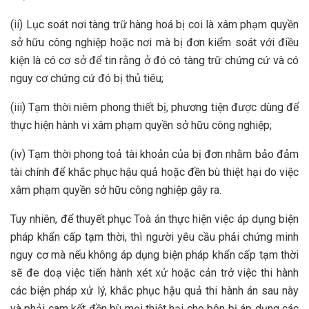
(ii) Lục soát nơi tàng trữ hàng hoá bị coi là xâm phạm quyền
sở hữu công nghiệp hoặc nơi mà bị đơn kiểm soát với điều
kiện là có cơ sở để tin rằng ở đó có tàng trữ chứng cứ và có
nguy cơ chứng cứ đó bị thủ tiêu;
(iii) Tạm thời niêm phong thiết bị, phương tiện được dùng để
thực hiện hành vi xâm phạm quyền sở hữu công nghiệp;
(iv) Tạm thời phong toả tài khoản của bị đơn nhằm bảo đảm
tài chính để khắc phục hậu quả hoặc đền bù thiệt hại do việc
xâm phạm quyền sở hữu công nghiệp gây ra.
Tuy nhiên, để thuyết phục Toà án thực hiện việc áp dụng biện
pháp khẩn cấp tạm thời, thì người yêu cầu phải chứng minh
nguy cơ mà nếu không áp dụng biện pháp khẩn cấp tạm thời
sẽ đe doạ việc tiến hành xét xử hoặc cản trở việc thi hành
các biện pháp xử lý, khắc phục hậu quả thi hành án sau này
và phải cam kết đền bù mọi thiệt hại cho bên bị áp dụng các