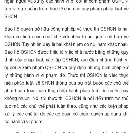
ngăn ngừa và xử lý các hành vi bị coi là xâm phạm QSHCN,
tạo ra sức sống trên thực tế cho các quy phạm pháp luật về
SHCN.
Bảo hộ quyền sở hữu công nghiệp và thực thi QSHCN là hai
khâu có liên quan chặt chẽ với nhau trong quá trình bảo vệ
QSHCN. Tuy nhiên đây là hai khái niệm có nội hàm khác nhau.
Bảo hộ QSHCN được hiểu là việc nhà nước bằng những quy
định của pháp luật, xác lập QSHCN, xác định những hành vi
bị coi là xâm phạm QSHCN và quy định những biện pháp xử
lý những hành vi vi phạm đó. Thực thi QSHCN là việc thực
hiện pháp luật về SHCN thông qua sự bắt buộc các chủ thể
phải hoàn toàn tuân thủ, chấp hành pháp luật dù muốn hay
không muốn. Nói tới thực thi QSHCN là nói đến trình tự, thủ
tục mà các chủ thể phải tuân theo, cũng như các biện pháp
xử lý, các chế tài do các cơ quan có thẩm quyền áp dụng khi
có hành vi vi phạm.