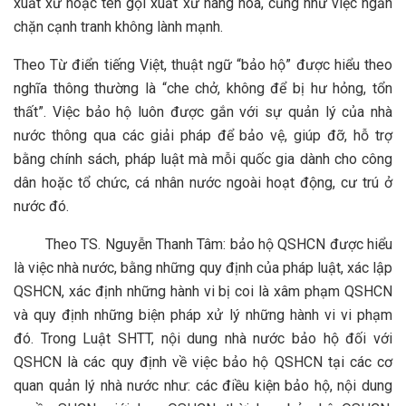
xuất xứ hoặc tên gọi xuất xứ hàng hóa, cũng như việc ngăn
chặn cạnh tranh không lành mạnh.
Theo Từ điển tiếng Việt, thuật ngữ “bảo hộ” được hiểu theo
nghĩa thông thường là “che chở, không để bị hư hỏng, tổn
thất”. Việc bảo hộ luôn được gắn với sự quản lý của nhà
nước thông qua các giải pháp để bảo vệ, giúp đỡ, hỗ trợ
bằng chính sách, pháp luật mà mỗi quốc gia dành cho công
dân hoặc tổ chức, cá nhân nước ngoài hoạt động, cư trú ở
nước đó.
Theo TS. Nguyễn Thanh Tâm: bảo hộ QSHCN được hiểu
là việc nhà nước, bằng những quy định của pháp luật, xác lập
QSHCN, xác định những hành vi bị coi là xâm phạm QSHCN
và quy định những biện pháp xử lý những hành vi vi phạm
đó. Trong Luật SHTT, nội dung nhà nước bảo hộ đối với
QSHCN là các quy định về việc bảo hộ QSHCN tại các cơ
quan quản lý nhà nước như: các điều kiện bảo hộ, nội dung