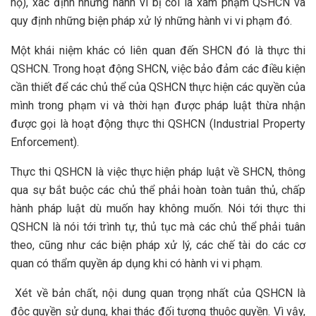
hộ), xác định những hành vi bị coi là xâm phạm QSHCN và
quy định những biện pháp xử lý những hành vi vi phạm đó.
Một khái niệm khác có liên quan đến SHCN đó là thực thi
QSHCN. Trong hoạt động SHCN, việc bảo đảm các điều kiện
cần thiết để các chủ thể của QSHCN thực hiện các quyền của
mình trong phạm vi và thời hạn được pháp luật thừa nhận
được gọi là hoạt động thực thi QSHCN (Industrial Property
Enforcement).
Thực thi QSHCN là việc thực hiện pháp luật về SHCN, thông
qua sự bắt buộc các chủ thể phải hoàn toàn tuân thủ, chấp
hành pháp luật dù muốn hay không muốn. Nói tới thực thi
QSHCN là nói tới trình tự, thủ tục mà các chủ thể phải tuân
theo, cũng như các biện pháp xử lý, các chế tài do các cơ
quan có thẩm quyền áp dụng khi có hành vi vi phạm.
Xét về bản chất, nội dung quan trọng nhất của QSHCN là
độc quyền sử dụng, khai thác đối tượng thuộc quyền. Vì vậy,