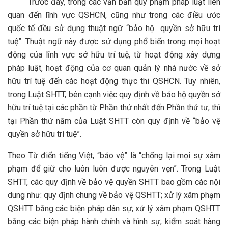
Trước đây, trong các văn bản quy phạm pháp luật liên
quan đến lĩnh vực QSHCN, cũng như trong các điều ước
quốc tế đều sử dụng thuật ngữ “bảo hộ quyền sở hữu trí
tuệ”. Thuật ngữ này được sử dụng phổ biến trong mọi hoạt
động của lĩnh vực sở hữu trí tuệ, từ hoạt động xây dựng
pháp luật, hoạt động của cơ quan quản lý nhà nước về sở
hữu trí tuệ đến các hoạt động thực thi QSHCN. Tuy nhiên,
trong Luật SHTT, bên cạnh việc quy định về bảo hộ quyền sở
hữu trí tuệ tại các phần từ Phần thứ nhất đến Phần thứ tư, thì
tại Phần thứ năm của Luật SHTT còn quy định về “bảo vệ
quyền sở hữu trí tuệ”.
Theo Từ điển tiếng Việt, “bảo vệ” là “chống lại mọi sự xâm
phạm để giữ cho luôn luôn được nguyên vẹn”. Trong Luật
SHTT, các quy định về bảo vệ quyền SHTT bao gồm các nội
dung như: quy định chung về bảo vệ QSHTT; xử lý xâm phạm
QSHTT bằng các biện pháp dân sự; xử lý xâm phạm QSHTT
bằng các biện pháp hành chính và hình sự; kiểm soát hàng