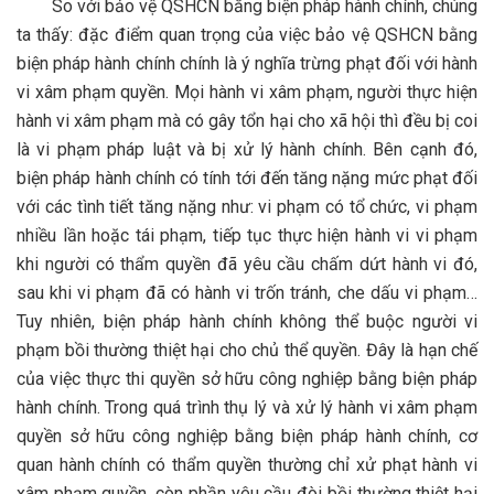
So với bảo vệ QSHCN bằng biện pháp hành chính, chúng
ta thấy: đặc điểm quan trọng của việc bảo vệ QSHCN bằng
biện pháp hành chính chính là ý nghĩa trừng phạt đối với hành
vi xâm phạm quyền. Mọi hành vi xâm phạm, người thực hiện
hành vi xâm phạm mà có gây tổn hại cho xã hội thì đều bị coi
là vi phạm pháp luật và bị xử lý hành chính. Bên cạnh đó,
biện pháp hành chính có tính tới đến tăng nặng mức phạt đối
với các tình tiết tăng nặng như: vi phạm có tổ chức, vi phạm
nhiều lần hoặc tái phạm, tiếp tục thực hiện hành vi vi phạm
khi người có thẩm quyền đã yêu cầu chấm dứt hành vi đó,
sau khi vi phạm đã có hành vi trốn tránh, che dấu vi phạm…
Tuy nhiên, biện pháp hành chính không thể buộc người vi
phạm bồi thường thiệt hại cho chủ thể quyền. Đây là hạn chế
của việc thực thi quyền sở hữu công nghiệp bằng biện pháp
hành chính. Trong quá trình thụ lý và xử lý hành vi xâm phạm
quyền sở hữu công nghiệp bằng biện pháp hành chính, cơ
quan hành chính có thẩm quyền thường chỉ xử phạt hành vi
xâm phạm quyền, còn phần yêu cầu đòi bồi thường thiệt hại