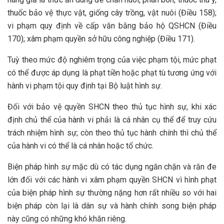
thuốc bảo vệ thực vật, giống cây trồng, vật nuôi (Điều 158);
vi phạm quy định về cấp văn bằng bảo hộ QSHCN (Điều
170); xâm phạm quyền sở hữu công nghiệp (Điều 171).
Tuỳ theo mức độ nghiêm trọng của việc phạm tội, mức phạt
có thể được áp dụng là phạt tiền hoặc phạt tù tương ứng với
hành vi phạm tội quy định tại Bộ luật hình sự.
Đối với bảo vệ quyền SHCN theo thủ tục hình sự, khi xác
định chủ thể của hành vi phải là cá nhân cụ thể để truy cứu
trách nhiệm hình sự; còn theo thủ tục hành chính thì chủ thể
của hành vi có thể là cá nhân hoặc tổ chức.
Biện pháp hình sự mặc dù có tác dụng ngăn chặn và răn đe
lớn đối với các hành vi xâm phạm quyền SHCN vì hình phạt
của biện pháp hình sự thường nặng hơn rất nhiều so với hai
biện pháp còn lại là dân sự và hành chính song biện pháp
này cũng có những khó khăn riêng.