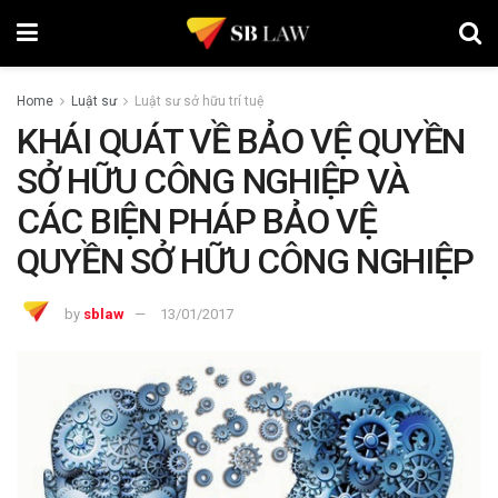
Home
Luật sư
Luật sư sở hữu trí tuệ
KHÁI QUÁT VỀ BẢO VỆ QUYỀN
SỞ HỮU CÔNG NGHIỆP VÀ
CÁC BIỆN PHÁP BẢO VỆ
QUYỀN SỞ HỮU CÔNG NGHIỆP
by
sblaw
13/01/2017