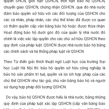
quyền SHCN, giới hạn QSHCN, thời hạn bảo hộ QSHCN,
chuyển giao QSHCN, chứng nhận QSHCN…qua đó nhà nước
đảm bảo quyền sở hữu với các đối tượng của QSHCN cho
các cá nhân, pháp nhân, các chủ thể khác đã được cơ quan
có thẩm quyền cấp văn bằng bảo hộ hoặc được thừa nhận.
Hoạt động bảo hộ dưới góc độ của quản lý nhà nước đó
chính là việc xác lập quyền cho các chủ sở hữu QSHCN theo
quy định của pháp luật. QSHCN được nhà nước bảo hộ bằng
các chính sách và hệ thống pháp luật về QSHCN.
Theo Từ điển giải thích thuật ngữ Luật học của trường Đại
học Luật Hà Nội thì: bảo hộ quyền sở hữu công nghiệp là
bảo hộ sản phẩm trí tuệ, quyền và lợi ích hợp pháp của các
chủ thể QSHCN như tác giả, chủ văn bằng bảo hộ và người
sử dụng hợp pháp đối tượng QSHCN.
Do vậy, bảo hộ QSHCN được hiểu là nhà nước, bằng những
quy định của pháp luật xác lập QSHCN (cấp văn bằng bảo