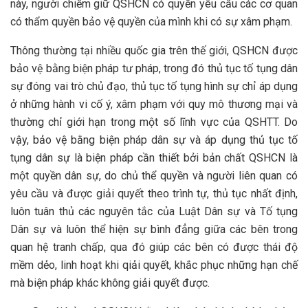
này, người chiếm giữ QSHCN có quyền yêu cầu các cơ quan
có thẩm quyền bảo vệ quyền của mình khi có sự xâm phạm.
Thông thường tại nhiều quốc gia trên thế giới, QSHCN được
bảo vệ bằng biện pháp tư pháp, trong đó thủ tục tố tụng dân
sự đóng vai trò chủ đạo, thủ tục tố tụng hình sự chỉ áp dụng
ở những hành vi cố ý, xâm phạm với quy mô thương mại và
thường chỉ giới hạn trong một số lĩnh vực của QSHTT. Do
vậy, bảo vệ bằng biện pháp dân sự và áp dụng thủ tục tố
tụng dân sự là biện pháp cần thiết bởi bản chất QSHCN là
một quyền dân sự, do chủ thể quyền và người liên quan có
yêu cầu và được giải quyết theo trình tự, thủ tục nhất định,
luôn tuân thủ các nguyên tắc của Luật Dân sự và Tố tụng
Dân sự và luôn thể hiện sự bình đẳng giữa các bên trong
quan hệ tranh chấp, qua đó giúp các bên có được thái độ
mềm dẻo, linh hoạt khi qiải quyết, khắc phục những hạn chế
mà biện pháp khác không giải quyết được.