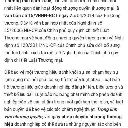
Thương mại năm 2005
, các văn bản được ban hành mới
nhất liên quan đến hoạt động nhượng quyền thương mại là
văn bản số 15/VBHN-BCT
ngày 25/04/2014 của Bộ Công
thương. Đây là văn bản hợp nhất của Nghị định số
35/2006/NĐ-CP của Chính phủ quy định chi tiết Luật
Thương mại về hoạt động nhượng quyền thương mại và Nghị
định số 120/2011/NĐ-CP của Chính phủ sửa đổi, bổ sung
thủ tục hành chính tại một số Nghị định của Chính phủ quy
định chi tiết Luật Thương mại.
Để bảo vệ một thương hiệu tránh khỏi sự sai phạm hay sự
lạm dụng đòi hỏi phải có sự hỗ trợ của luật pháp. Luật bảo
hộ thương hiệu giúp doanh nghiệp đăng kí tên, biểu tượng và
thiết kế lâu dài. Luật bảo hộ bằng phát minh cho phép doanh
nghiệp bảo vệ sản phẩm trong một giới hạn thời gian, và luật
bản quyền để bảo vệ các tác phẩm nghệ thuật.
Trong lĩnh
vực nhượng quyền
, với
giấy phép chuyển nhượng thương
hiệu
doanh nghiệp có thể đưa ra những nguyên tắc cho bên