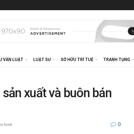
Ư VẤN LUẬT
LUẬT SƯ
SỞ HỮU TRÍ TUỆ
TRANH TỤNG
g sản xuất và buôn bán
0
ền hình