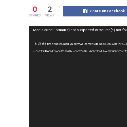
0
2
Share on Facebook
SHARES
VIEWS
Trình
Media error: Format(s) not supported or source(s) not f
chơi
Video
Tải về tệp tin: https://luatsu-vn.com/wp-content/uploads/201
xu%E1%BA%A5t-v%C3%A0-bu%C3%B4n-b%C3%A1n-r%C6%B0%E1