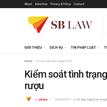
About
Advertise
Privacy & Policy
Contact
GIỚI THIỆU
DỊCH VỤ
TIN PHÁP LUẬT
T
Home
Tư vấn luật trên truyền hình
Kiểm soát tình trạn
rượu
by
sblaw
29/06/2017
in
Tư vấn luật trên truy