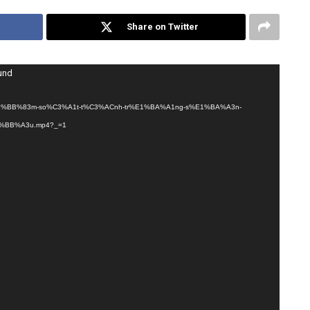
Share on Twitter
ound
7/06/Ki%E1%BB%83m-so%C3%A1t-t%C3%ACnh-tr%E1%BA%A1ng-s%E1%BA%A3n-
%BB%A3u.mp4?_=1