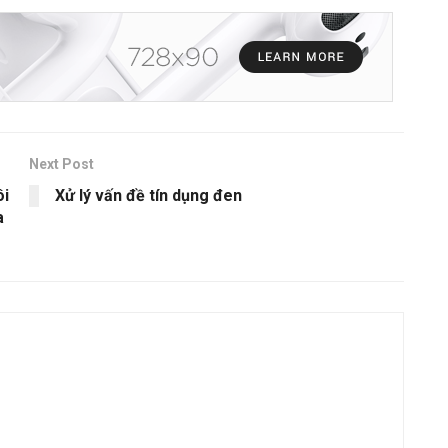
Next Post
ôi
Xử lý vấn đề tín dụng đen
a