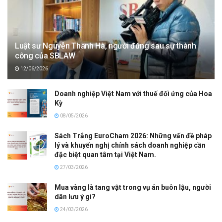
Luật sư Nguyễn Thanh Hà, người đứng sau sự thành
công của SBLAW
12/06/2026
Doanh nghiệp Việt Nam với thuế đối ứng của Hoa
Kỳ
08/05/2026
Sách Trắng EuroCham 2026: Những vấn đề pháp
lý và khuyến nghị chính sách doanh nghiệp cần
đặc biệt quan tâm tại Việt Nam.
27/03/2026
Mua vàng là tang vật trong vụ án buôn lậu, người
dân lưu ý gì?
24/03/2026