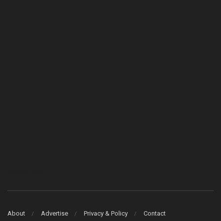
Bcons Asahi
About
Advertise
Privacy & Policy
Contact