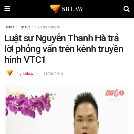
Home
Tin tức
Bản tin công ty
Luật sư Nguyễn Thanh Hà trả
lời phỏng vấn trên kênh truyền
hình VTC1
by
sblaw
11/06/2014