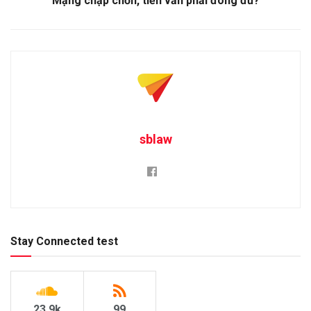
Mạng chập chờn, tiền vẫn phải đóng đủ?
sblaw
Stay Connected test
23.9k
99