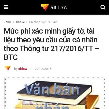
Home
Tin tức
Tin pháp luật - SBLAW
Mức phí xác minh giấy tờ, tài
liệu theo yêu cầu của cá nhân
theo Thông tư 217/2016/TT –
BTC
by
sblaw
20/12/2016