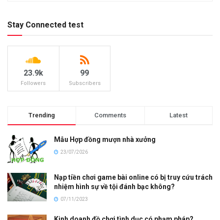
Stay Connected test
23.9k
99
Followers
Subscribers
Trending
Comments
Latest
Mẫu Hợp đồng mượn nhà xưởng
23/07/2026
Nạp tiền chơi game bài online có bị truy cứu trách
nhiệm hình sự về tội đánh bạc không?
07/11/2023
Kinh doanh đồ chơi tình dục có phạm pháp?