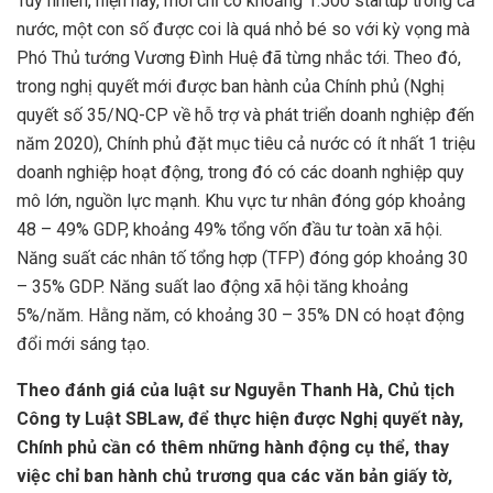
Tuy nhiên, hiện nay, mới chỉ có khoảng 1.500 startup trong cả
nước, một con số được coi là quá nhỏ bé so với kỳ vọng mà
Phó Thủ tướng Vương Đình Huệ đã từng nhắc tới. Theo đó,
trong nghị quyết mới được ban hành của Chính phủ (Nghị
quyết số 35/NQ-CP về hỗ trợ và phát triển doanh nghiệp đến
năm 2020), Chính phủ đặt mục tiêu cả nước có ít nhất 1 triệu
doanh nghiệp hoạt động, trong đó có các doanh nghiệp quy
mô lớn, nguồn lực mạnh. Khu vực tư nhân đóng góp khoảng
48 – 49% GDP, khoảng 49% tổng vốn đầu tư toàn xã hội.
Năng suất các nhân tố tổng hợp (TFP) đóng góp khoảng 30
– 35% GDP. Năng suất lao động xã hội tăng khoảng
5%/năm. Hằng năm, có khoảng 30 – 35% DN có hoạt động
đổi mới sáng tạo.
Theo đánh giá của luật sư Nguyễn Thanh Hà, Chủ tịch
Công ty Luật SBLaw, để thực hiện được Nghị quyết này,
Chính phủ cần có thêm những hành động cụ thể, thay
việc chỉ ban hành chủ trương qua các văn bản giấy tờ,