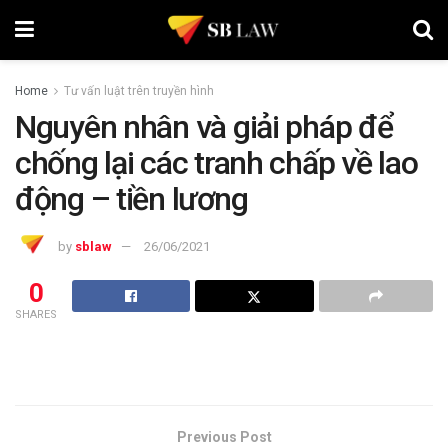
Home
Tư vấn luật trên truyền hình
Nguyên nhân và giải pháp để
chống lại các tranh chấp về lao
động – tiền lương
by
sblaw
26/06/2021
0
SHARES
Previous Post