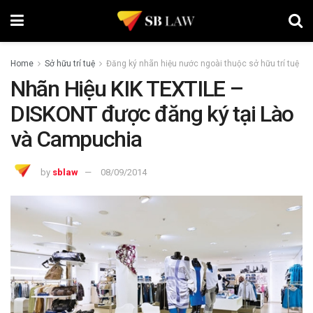
Home
Sở hữu trí tuệ
Đăng ký nhãn hiệu nước ngoài thuộc sở hữu trí tuệ
Nhãn Hiệu KIK TEXTILE –
DISKONT được đăng ký tại Lào
và Campuchia
by
sblaw
08/09/2014