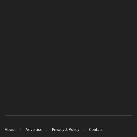
Bcons Asahi
About
Advertise
Privacy & Policy
Contact