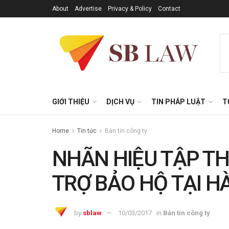
About
Advertise
Privacy & Policy
Contact
GIỚI THIỆU
DỊCH VỤ
TIN PHÁP LUẬT
T
Home
Tin tức
Bản tin công ty
NHÃN HIỆU TẬP T
TRỢ BẢO HỘ TẠI HÀ
by
sblaw
10/03/2017
in
Bản tin công ty