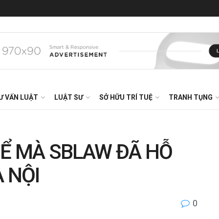
Ư VẤN LUẬT
LUẬT SƯ
SỞ HỮU TRÍ TUỆ
TRANH TỤNG
HỂ MÀ SBLAW ĐÃ HỖ
 NỘI
0