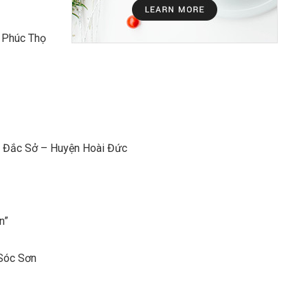
 Phúc Thọ
xã Đắc Sở – Huyện Hoài Đức
n”
 Sóc Sơn