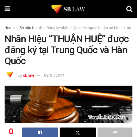
Home
Sở hữu trí tuệ
Đăng ký nhãn hiệu nước ngoài thuộc sở hữu trí tuệ
Nhãn Hiệu “THUẬN HUỆ” được
đăng ký tại Trung Quốc và Hàn
Quốc
by
sblaw
08/07/2014
0