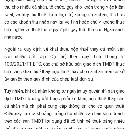
thu cho nhiều cá nhân, tổ chức, gây khó khăn trong việc kiểm
soát, và truy thu thuế. Trên thực tế, không ít cá nhân, tổ chức
có các khoản thu nhập này lại vô tình hoặc chủ ý không thực
hiện nghĩa vụ thuế theo quy định, gây thất thu cho Ngân sách
nhà nước.
Ngoài ra, quy định về khai thuế, nộp thuế thay cá nhân vẫn
còn nhiều bất cập. Cụ thể, theo quy định Thông tư
100/2021/TT-BTC, các chủ sở hữu sàn giao dịch TMĐT thực
hiện việc khai thuế thay, nộp thuế thay cho cá nhân trên cơ sở
ủy quyền theo quy định của pháp luật dân sự.
Tuy nhiên, khi cá nhân không tự nguyện ủy quyền thì sàn giao
dịch TMĐT không bắt buộc phải kê khai, nộp thuế thay cho
cá nhân mà chỉ phải cung cấp thông tin cho cơ quan thuế.
Điều này tạo ra khoảng trống cho nhiều cá nhân kinh doanh
trên các sàn TMĐT lợi dụng để cố tình né thuế bằng nhiều
thủ đoạn qua mặt sự kiểm soát của cơ quan chức năng.