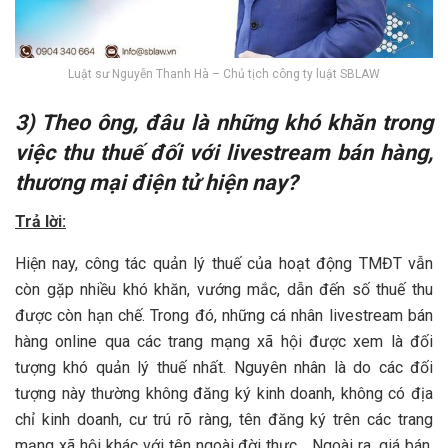
Luật sư Nguyễn Thanh Hà – Chủ tịch công ty luật SBLAW
3) Theo ông, đâu là những khó khăn trong
việc thu thuế đối với livestream bán hàng,
thương mại điện tử hiện nay?
Trả lời:
Hiện nay, công tác quản lý thuế của hoạt động TMĐT vẫn
còn gặp nhiều khó khăn, vướng mắc, dẫn đến số thuế thu
được còn hạn chế. Trong đó, những cá nhân livestream bán
hàng online qua các trang mạng xã hội được xem là đối
tượng khó quản lý thuế nhất. Nguyên nhân là do các đối
tượng này thường không đăng ký kinh doanh, không có địa
chỉ kinh doanh, cư trú rõ ràng, tên đăng ký trên các trang
mạng xã hội khác với tên ngoài đời thực… Ngoài ra, giá bán,