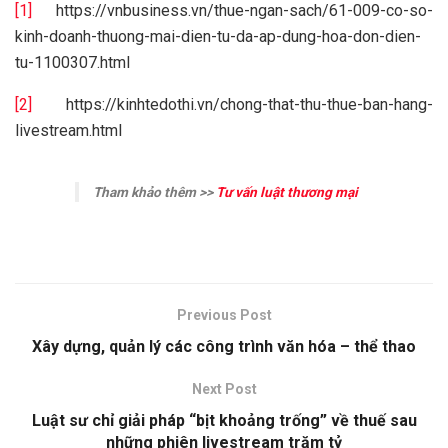
[1]
https://vnbusiness.vn/thue-ngan-sach/61-009-co-so-
kinh-doanh-thuong-mai-dien-tu-da-ap-dung-hoa-don-dien-
tu-1100307.html
[2]
https://kinhtedothi.vn/chong-that-thu-thue-ban-hang-
livestream.html
Tham khảo thêm >>
Tư vấn luật thương mại
Previous Post
Xây dựng, quản lý các công trình văn hóa – thể thao
Next Post
Luật sư chỉ giải pháp “bịt khoảng trống” về thuế sau
những phiên livestream trăm tỷ