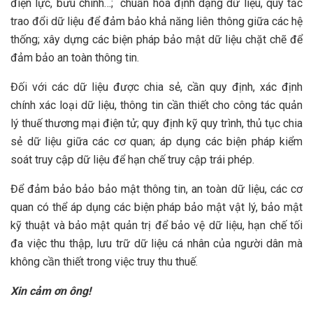
điện lực, bưu chính…; chuẩn hóa định dạng dữ liệu, quy tắc
trao đổi dữ liệu để đảm bảo khả năng liên thông giữa các hệ
thống; xây dựng các biện pháp bảo mật dữ liệu chặt chẽ để
đảm bảo an toàn thông tin.
Đối với các dữ liệu được chia sẻ, cần quy định, xác định
chính xác loại dữ liệu, thông tin cần thiết cho công tác quản
lý thuế thương mại điện tử; quy định kỹ quy trình, thủ tục chia
sẻ dữ liệu giữa các cơ quan; áp dụng các biện pháp kiểm
soát truy cập dữ liệu để hạn chế truy cập trái phép.
Để đảm bảo bảo bảo mật thông tin, an toàn dữ liệu, các cơ
quan có thể áp dụng các biện pháp bảo mật vật lý, bảo mật
kỹ thuật và bảo mật quản trị để bảo vệ dữ liệu, hạn chế tối
đa việc thu thập, lưu trữ dữ liệu cá nhân của người dân mà
không cần thiết trong việc truy thu thuế.
Xin cảm ơn ông!