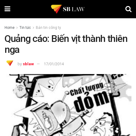
Home
Tin tức
Bản tin công ty
Quảng cáo: Biến vịt thành thiên
nga
by
sblaw
17/01/2014