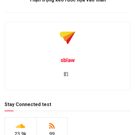
sblaw
Stay Connected test
23.9k
99