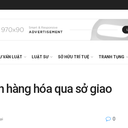
Ư VẤN LUẬT
LUẬT SƯ
SỞ HỮU TRÍ TUỆ
TRANH TỤNG
n hàng hóa qua sở giao
0
ại