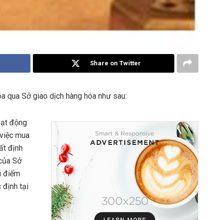
Share on Twitter
a qua Sở giao dịch hàng hóa như sau:
oạt động
 việc mua
ất định
 của Sở
i điểm
 định tại