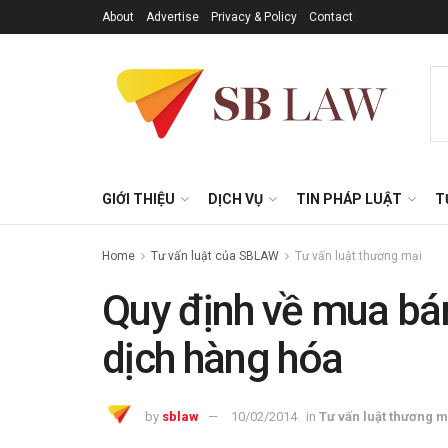
About
Advertise
Privacy & Policy
Contact
GIỚI THIỆU
DỊCH VỤ
TIN PHÁP LUẬT
T
Home
Tư vấn luật của SBLAW
Tư vấn luật thương mại
Quy định về mua bá
dịch hàng hóa
by
sblaw
10/02/2014
in
Tư vấn luật thương m