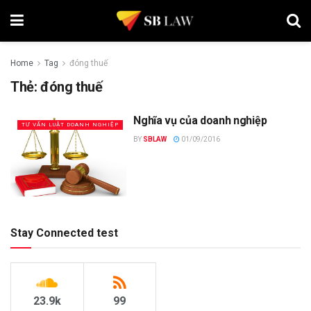
Home
Tag
đóng thuế
Thẻ:
đóng thuế
Nghĩa vụ của doanh nghiệp
TƯ VẤN LUẬT DOANH NGHIỆP
BY
SBLAW
01/09/2016
Stay Connected test
23.9k
99