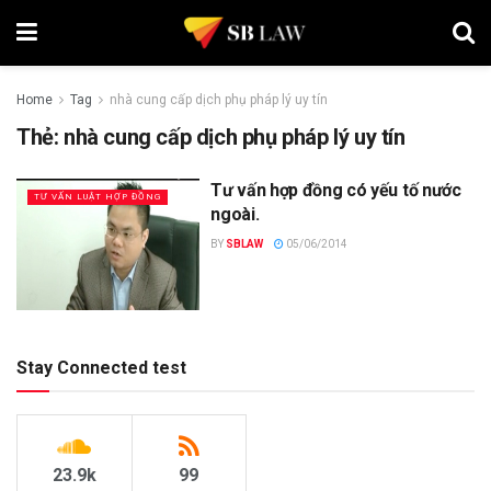
Home
Tag
nhà cung cấp dịch phụ pháp lý uy tín
Thẻ:
nhà cung cấp dịch phụ pháp lý uy tín
Tư vấn hợp đồng có yếu tố nước
TƯ VẤN LUẬT HỢP ĐỒNG
ngoài.
BY
SBLAW
05/06/2014
Stay Connected test
23.9k
99