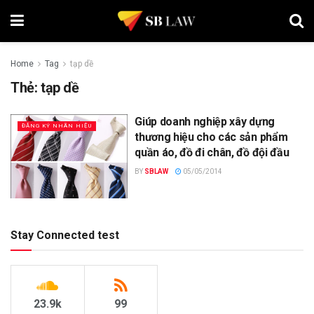
Home
Tag
tạp dề
Thẻ:
tạp dề
Giúp doanh nghiệp xây dựng
ĐĂNG KÝ NHÃN HIỆU
thương hiệu cho các sản phẩm
quần áo, đồ đi chân, đồ đội đầu
BY
SBLAW
05/05/2014
Stay Connected test
23.9k
99