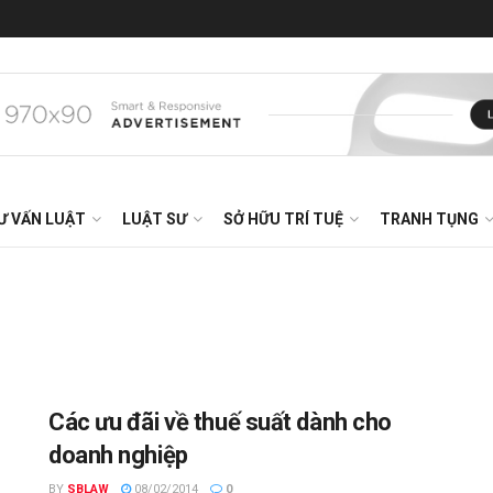
Ư VẤN LUẬT
LUẬT SƯ
SỞ HỮU TRÍ TUỆ
TRANH TỤNG
Các ưu đãi về thuế suất dành cho
doanh nghiệp
BY
SBLAW
08/02/2014
0