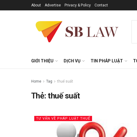
About
Advertise
Privacy & Policy
Contact
GIỚI THIỆU
DỊCH VỤ
TIN PHÁP LUẬT
T
Home
Tag
thuế suất
Thẻ:
thuế suất
TƯ VẤN VỀ PHÁP LUẬT THUẾ