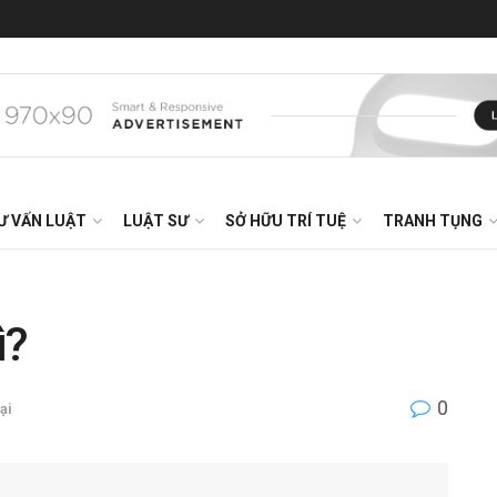
Ư VẤN LUẬT
LUẬT SƯ
SỞ HỮU TRÍ TUỆ
TRANH TỤNG
ì?
0
ại