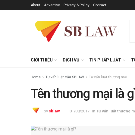
About
Advertise
Privacy & Policy
Contact
GIỚI THIỆU
DỊCH VỤ
TIN PHÁP LUẬT
T
Home
Tư vấn luật của SBLAW
Tư vấn luật thương mại
Tên thương mại là g
by
sblaw
01/08/2017
in
Tư vấn luật thương m