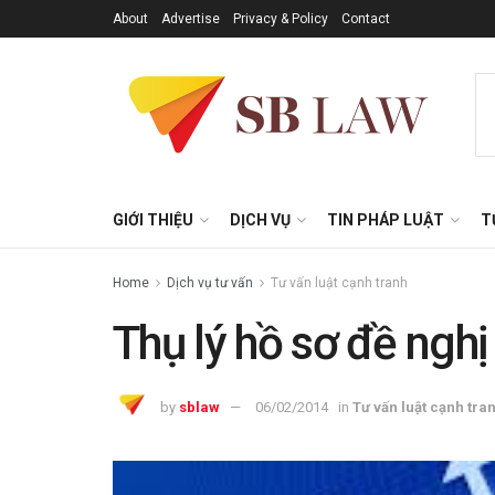
About
Advertise
Privacy & Policy
Contact
GIỚI THIỆU
DỊCH VỤ
TIN PHÁP LUẬT
T
Home
Dịch vụ tư vấn
Tư vấn luật cạnh tranh
Thụ lý hồ sơ đề ngh
by
sblaw
06/02/2014
in
Tư vấn luật cạnh tra