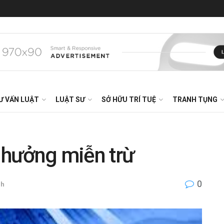
Ư VẤN LUẬT
LUẬT SƯ
SỞ HỮU TRÍ TUỆ
TRANH TỤNG
ị hưởng miễn trừ
0
nh