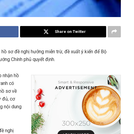
Share on Twitter
ý hồ sơ đề nghị hưởng miễn trừ, đề xuất ý kiến để Bộ
ướng Chính phủ quyết định.
ếp nhận hồ
ranh có
hồ sơ về
 đủ, cơ
ng nội dung
đề nghị