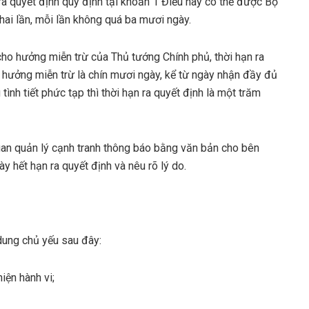
n ra quyết định quy định tại khoản 1 Điều này có thể được Bộ
ai lần, mỗi lần không quá ba mươi ngày.
cho hưởng miễn trừ của Thủ tướng Chính phủ, thời hạn ra
hưởng miễn trừ là chín mươi ngày, kể từ ngày nhận đầy đủ
ình tiết phức tạp thì thời hạn ra quyết định là một trăm
quan quản lý cạnh tranh thông báo bằng văn bản cho bên
y hết hạn ra quyết định và nêu rõ lý do.
dung chủ yếu sau đây:
iện hành vi;