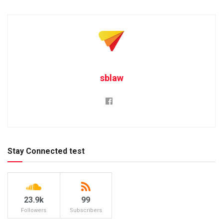
sblaw
Stay Connected test
23.9k
99
Followers
Subscribers